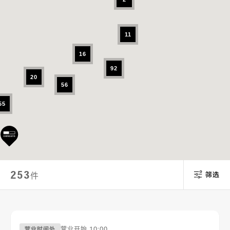
11
16
92
20
56
55
253
件
筛选
营业开始
10:00
营业时间外