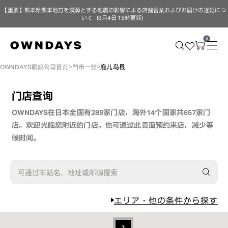
【重要】熊本県熊本地方を震源とする地震の影響による店舗営業およびお届けの遅延につ
いて（8月4日 15時更新）
0
OWNDAYS眼鏡公司首頁
門市一覽
鹿儿岛县
门店查询
OWNDAYS在日本全国有289家门店，海外14个国家共657家门
店。欢迎光临您附近的门店。
也可通过此页面预约来店，减少等
候时间。
可通过车站名、地址或邮编搜索
エリア・他の条件から探す
2