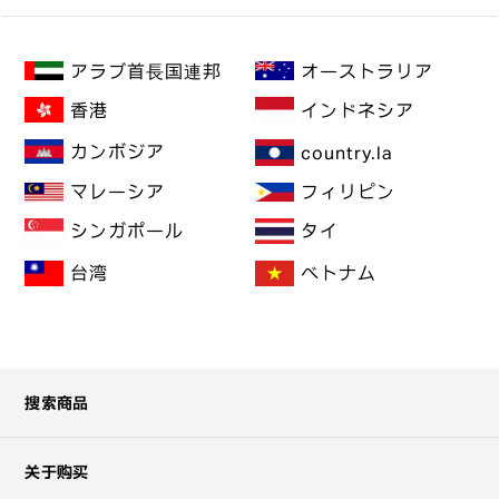
アラブ首長国連邦
オーストラリア
インドネシア
香港
カンボジア
country.la
マレーシア
フィリピン
シンガポール
タイ
台湾
ベトナム
搜索商品
关于购买