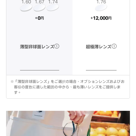
1.60
1.74
1.67
1.76
12,000
0
+
+
円
円
超極薄レンズ
薄型非球面レンズ
※
「薄型非球面レンズ」をご選択の場合、オプションレンズおよびお
客様の度数に適した範囲の中から、最も薄いレンズをご提供しま
す。