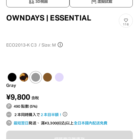
3D視圖
虛擬試戴
OWNDAYS | ESSENTIAL
116
ECO2013-K C3
/
Size: M
Gray
¥9,800
含稅
490 點數 (5%)
２本同時購入で
２本目半額！
最短翌日
発送、 滿¥3,300(税込)以上
全日本國內配送免費