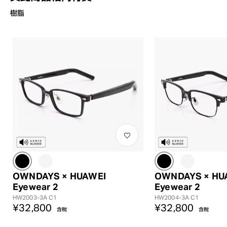
樹脂
?
+¥0
OWNDAYS × HUAWEI
OWNDAYS × HU
Eyewear 2
Eyewear 2
HW2003-3A C1
HW2004-3A C1
¥32,800
¥32,800
含稅
含稅