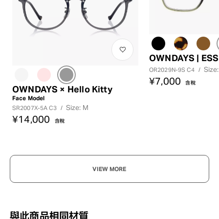
OWNDAYS | ESS
Size
OR2029N-9S C4
/
¥7,000
含稅
OWNDAYS × Hello Kitty
Face Model
Size: M
SR2007X-5A C3
/
¥14,000
含稅
VIEW MORE
與此商品相同材質