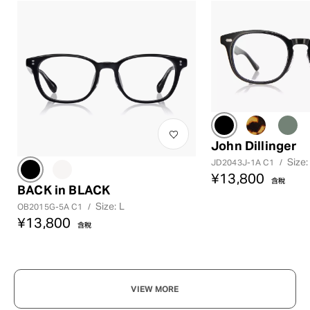
John Dillinger
Size:
JD2043J-1A C1
/
¥13,800
含稅
BACK in BLACK
Size: L
OB2015G-5A C1
/
¥13,800
含稅
VIEW MORE