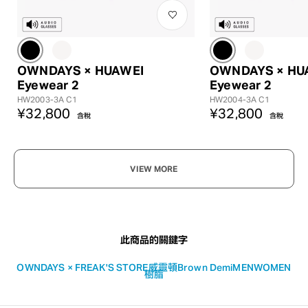
OWNDAYS × HUAWEI
OWNDAYS × HU
Eyewear 2
Eyewear 2
HW2003-3A C1
HW2004-3A C1
¥32,800
¥32,800
含稅
含稅
VIEW MORE
此商品的關鍵字
OWNDAYS × FREAK'S STORE
威靈頓
Brown Demi
MEN
WOMEN
樹脂