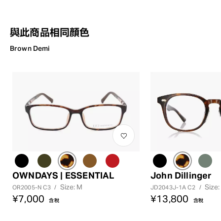
與此商品相同顏色
Brown Demi
OWNDAYS | ESSENTIAL
John Dillinger
Size: M
Size:
OR2005-N C3
/
JD2043J-1A C2
/
¥7,000
¥13,800
含稅
含稅