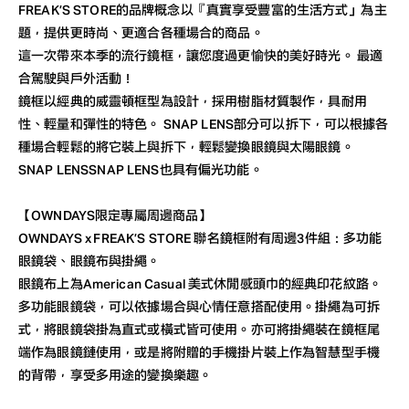
FREAK’S STORE的品牌概念以『真實享受豐富的生活方式」為主
題，提供更時尚、更適合各種場合的商品。
這一次帶來本季的流行鏡框，讓您度過更愉快的美好時光。 最適
合駕駛與戶外活動！
鏡框以經典的威靈頓框型為設計，採用樹脂材質製作，具耐用
性、輕量和彈性的特色。 SNAP LENS部分可以拆下，可以根據各
種場合輕鬆的將它裝上與拆下，輕鬆變換眼鏡與太陽眼鏡。
SNAP LENSSNAP LENS也具有偏光功能。
【OWNDAYS限定專屬周邊商品】
OWNDAYS x FREAK’S STORE 聯名鏡框附有周邊3件組：多功能
眼鏡袋、眼鏡布與掛繩。
眼鏡布上為American Casual 美式休閒感頭巾的經典印花紋路。
多功能眼鏡袋，可以依據場合與心情任意搭配使用。掛繩為可拆
式，將眼鏡袋掛為直式或橫式皆可使用。亦可將掛繩裝在鏡框尾
端作為眼鏡鏈使用，或是將附贈的手機掛片裝上作為智慧型手機
的背帶，享受多用途的變換樂趣。