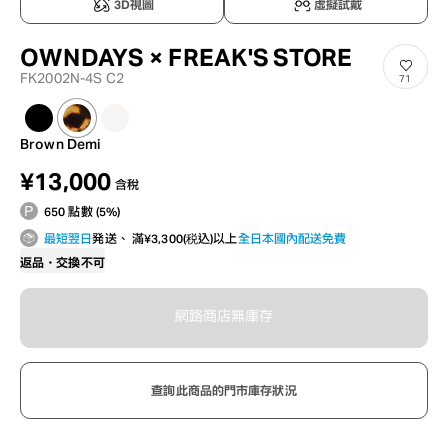
3D視圖
虛擬試戴
OWNDAYS × FREAK'S STORE
FK2002N-4S C2
71
Brown Demi
¥13,000
含稅
650 點數 (5%)
最短翌日
発送、 滿¥3,300(税込)以上
全日本國內配送免費
返品・交換不可
網路商店無庫存
查詢此商品的門市庫存狀況