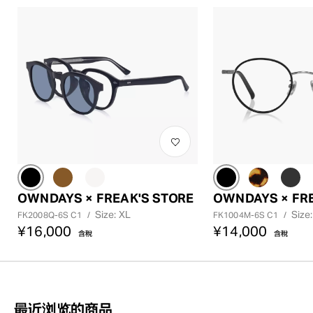
OWNDAYS × FREAK'S STORE
OWNDAYS × FRE
Size: XL
Size
FK2008Q-6S C1
/
FK1004M-6S C1
/
¥16,000
¥14,000
含稅
含稅
最近浏览的商品