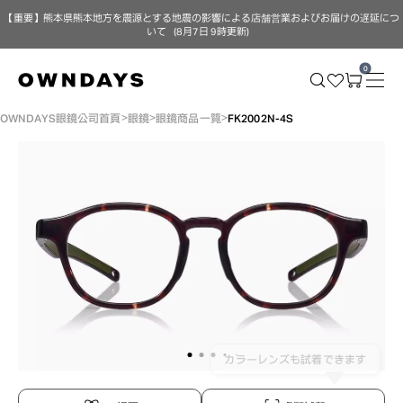
【重要】熊本県熊本地方を震源とする地震の影響による店舗営業およびお届けの遅延につ
いて（8月7日 9時更新）
0
OWNDAYS眼鏡公司首頁
眼鏡
眼鏡商品一覽
FK2002N-4S