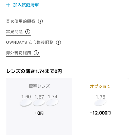
加入試戴清單
首次使用的顧客
常見問題
OWNDAYS 安心售後服務
海外轉寄服務
レンズの薄さ1.74まで0円
標準レンズ
オプション
1.60
1.74
1.67
1.76
12,000
0
+
+
円
円