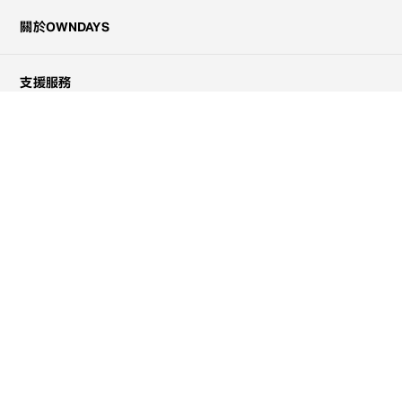
關於OWNDAYS
支援服務
聯絡我們
購物協助
註冊會員
聯絡我們
0120-900-298
服務時間
10:00 - 20:00
從手機跟PHS也可以使用。