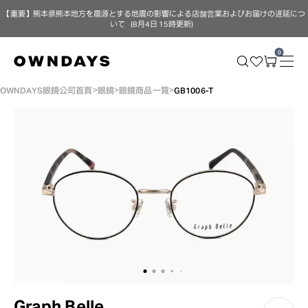
【重要】熊本県熊本地方を震源とする地震の影響による店舗営業およびお届けの遅延につ
いて（8月4日 15時更新）
0
OWNDAYS眼鏡公司首頁
眼鏡
眼鏡商品一覽
GB1006-T
Graph Belle