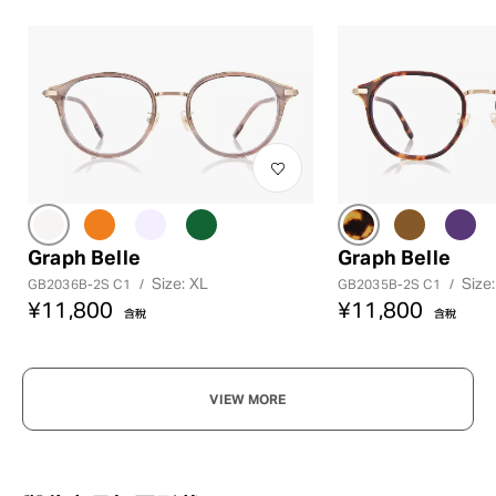
Graph Belle
Graph Belle
Size: XL
Size:
GB2036B-2S C1
/
GB2035B-2S C1
/
¥11,800
¥11,800
含稅
含稅
VIEW MORE