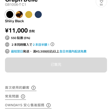
GB1006-T C1
50
Shiny Black
¥11,000
含稅
550 點數 (5%)
２本同時購入で
２本目半額！
最短翌日
発送、 滿¥3,300(税込)以上
全日本國內配送免費
已售完
首次使用的顧客
常見問題
OWNDAYS 安心售後服務