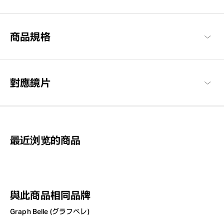
沉穩與簡約的設計，透過細節裝飾追求優雅可愛與知性感的現代風
格品牌系列。
Graph Belle 商品一覽
商品規格
對應鏡片
最近浏览的商品
與此商品相同品牌
Graph Belle (グラフベレ)