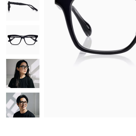
AR
3D