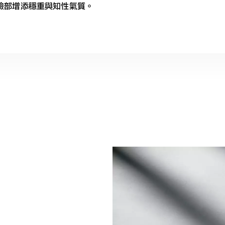
臉部增添穩重與知性氣質。
いでしょ、クロブチ。
WNDAYS”黑“系列。黑色賦予風格與內心深處的堅持。黑色是喚醒原
潮流左右，黑色是追求回歸的色調；經典、穩重、獨一無二的自我。
K in BLACK