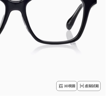
3D視圖
虛擬試戴