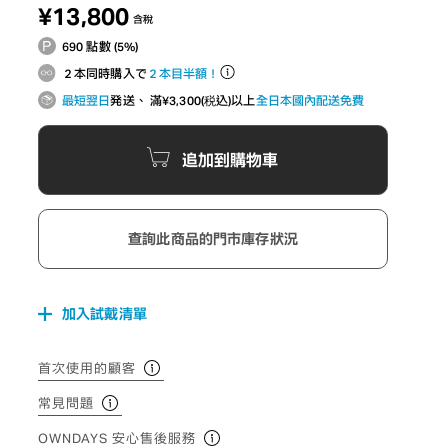
¥13,800
含稅
690 點數 (5%)
２本同時購入で
２本目半額！
最短翌日
発送、 滿¥3,300(税込)以上
全日本國內配送免費
追加到購物車
查詢此商品的門市庫存狀況
加入試戴清單
首次使用的顧客
常見問題
OWNDAYS 安心售後服務