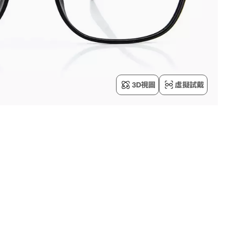
3D視圖
虛擬試戴