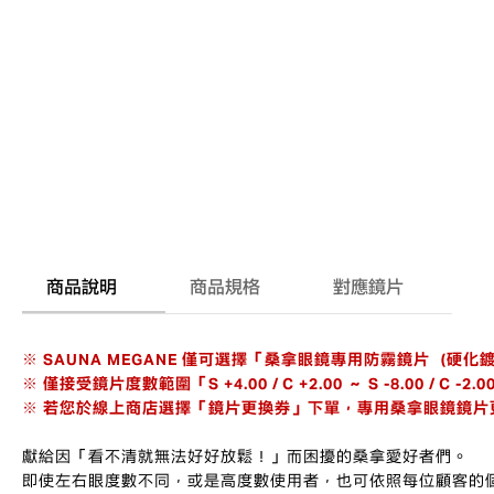
商品說明
商品規格
對應鏡片
※ SAUNA MEGANE 僅可選擇「桑拿眼鏡專用防霧鏡片（硬化
※ 僅接受鏡片度數範圍「S +4.00 / C +2.00 ～ S -8.00
※ 若您於線上商店選擇「鏡片更換券」下單，專用桑拿眼鏡鏡片更
獻給因「看不清就無法好好放鬆！」而困擾的桑拿愛好者們。
即使左右眼度數不同，或是高度數使用者，也可依照每位顧客的