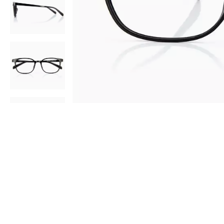
AR
3D