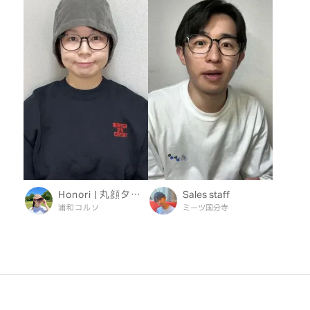
Honori | 丸顔タイプ
Sales staff
浦和コルソ
ミーツ国分寺