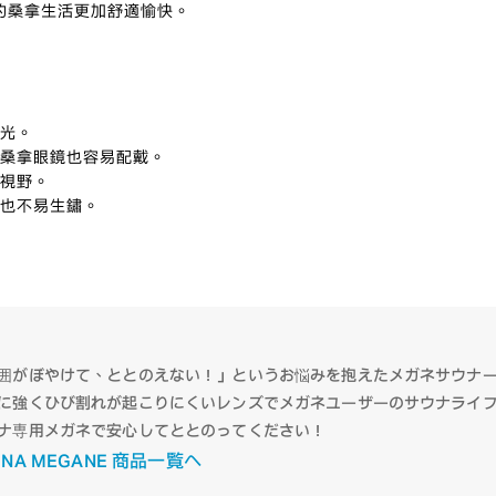
的桑拿生活更加舒適愉快。
散光。
為桑拿眼鏡也容易配戴。
レンズカラー
晰視野。
下也不易生鏽。
囲がぼやけて、ととのえない！」というお悩みを抱えたメガネサウナ
に強くひび割れが起こりにくいレンズでメガネユーザーのサウナライ
ナ専用メガネで安心してととのってください！
UNA MEGANE 商品一覧へ