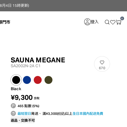
4日 15時更新）
0
登入
尋門市
SAUNA MEGANE
SA2002N-2A C1
670
Black
¥9,300
含稅
465 點數 (5%)
最短翌日
発送、 滿¥3,300(税込)以上
全日本國內配送免費
返品・交換不可