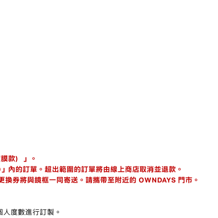
鍍膜款）」。
 / C -2.00」內的訂單。超出範圍的訂單將由線上商店取消並退款。
換券將與鏡框一同寄送。請攜帶至附近的 OWNDAYS 門市。
個人度數進行訂製。