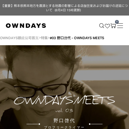
【重要】熊本県熊本地方を震源とする地震の影響による店舗営業およびお届けの遅延につ
いて（8月4日 15時更新）
0
OWNDAYS眼鏡公司首頁
特集
#03 野口啓代 - OWNDAYS MEETS
vol. 03
野口啓代
プロフリークライマー