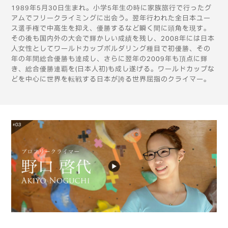
1989年5月30日生まれ。小学5年生の時に家族旅行で行ったグ
アムでフリークライミングに出会う。翌年行われた全日本ユー
ス選手権で中高生を抑え、優勝するなど瞬く間に頭角を現す。
その後も国内外の大会で輝かしい成績を残し、2008年には日本
人女性としてワールドカップボルダリング種目で初優勝、その
年の年間総合優勝も達成し、さらに翌年の2009年も頂点に輝
き、総合優勝連覇を(日本人初)も成し遂げる。ワールドカップな
どを中心に世界を転戦する日本が誇る世界屈指のクライマー。