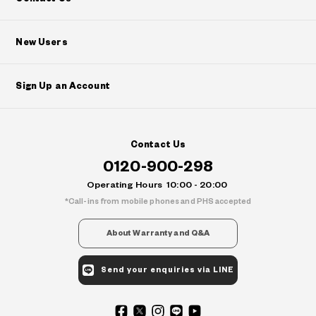
New Users
Sign Up an Account
Contact Us
0120-900-298
Operating Hours
10:00 - 20:00
Call-ins from mobile phones and PHS accepted
About Warranty and Q&A
Send your enquiries via LINE