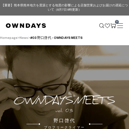
【重要】熊本県熊本地方を震源とする地震の影響による店舗営業およびお届けの遅延につ
いて（8月7日 9時更新）
0
Homepage
News
#03 野口啓代 - OWNDAYS MEETS
vol. 03
野口啓代
プロフリークライマー