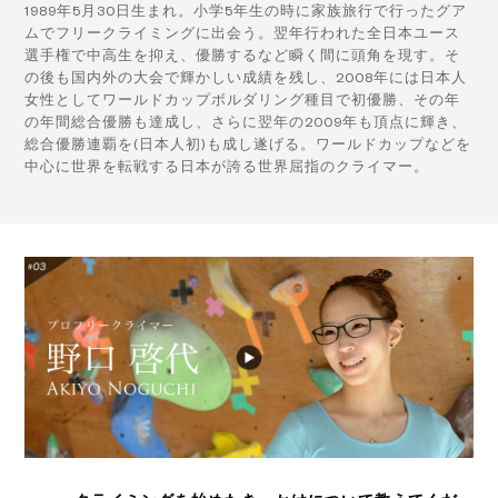
1989年5月30日生まれ。小学5年生の時に家族旅行で行ったグア
ムでフリークライミングに出会う。翌年行われた全日本ユース
選手権で中高生を抑え、優勝するなど瞬く間に頭角を現す。そ
の後も国内外の大会で輝かしい成績を残し、2008年には日本人
女性としてワールドカップボルダリング種目で初優勝、その年
の年間総合優勝も達成し、さらに翌年の2009年も頂点に輝き、
総合優勝連覇を(日本人初)も成し遂げる。ワールドカップなどを
中心に世界を転戦する日本が誇る世界屈指のクライマー。