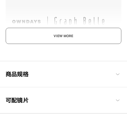
VIEW MORE
既率性，又可爱。
沉稳与简约的设计，透过细节装饰追求优雅可爱与知性感的现代风
格品牌系列。
Graph Belle 商品一览
商品规格
可配镜片