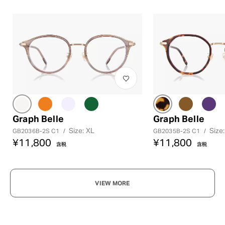
Graph Belle
Graph Belle
Size: XL
Size:
GB2036B-2S C1
/
GB2035B-2S C1
/
¥11,800
¥11,800
含税
含税
VIEW MORE