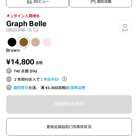
3Dビュー
虚拟试戴
オンライン入荷待ち
Graph Belle
GB2034B-1S C2
324
Brown
¥14,800
含税
740 点数 (5%)
２本同時購入で
２本目半額！
最短翌日
発送、 满 ¥3,300(含税)
全国免运费
网路商店无库存
查询此商品的门市库存状况