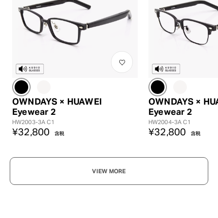
?
+¥0
OWNDAYS × HUAWEI
OWNDAYS × HU
Eyewear 2
Eyewear 2
HW2003-3A C1
HW2004-3A C1
¥32,800
¥32,800
含税
含税
VIEW MORE