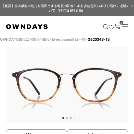
【重要】熊本県熊本地方を震源とする地震の影響による店舗営業およびお届けの遅延につ
いて（8月7日 9時更新）
0
OWNDAYS眼鏡公司首頁
眼鏡
Eyeglasses商品一览
GB2034B-1S