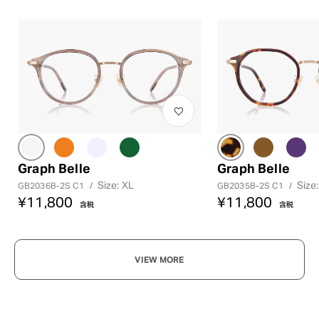
Graph Belle
Graph Belle
Size: XL
Size:
GB2036B-2S C1
/
GB2035B-2S C1
/
¥11,800
¥11,800
含税
含税
VIEW MORE