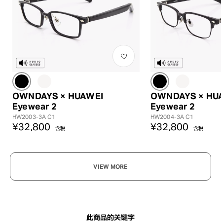
?
OWNDAYS × HUAWEI
OWNDAYS × HU
+¥0
Eyewear 2
Eyewear 2
HW2003-3A C1
HW2004-3A C1
¥32,800
¥32,800
含税
含税
VIEW MORE
此商品的关键字