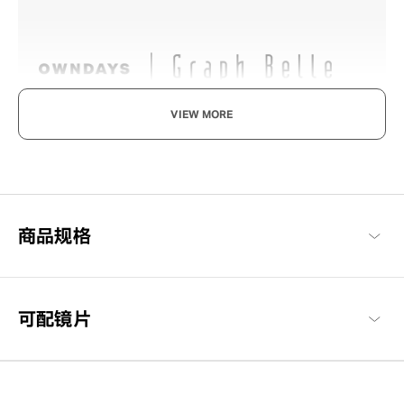
VIEW MORE
既率性，又可爱。
沉稳与简约的设计，透过细节装饰追求优雅可爱与知性感的现代风
格品牌系列。
Graph Belle 商品一览
商品规格
可配镜片