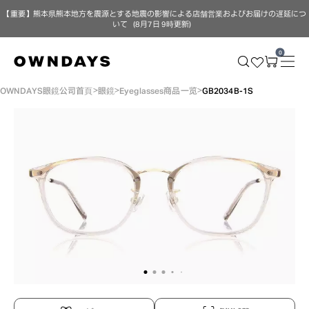
【重要】熊本県熊本地方を震源とする地震の影響による店舗営業およびお届けの遅延につ
いて（8月7日 9時更新）
0
OWNDAYS眼鏡公司首頁
眼鏡
Eyeglasses商品一览
GB2034B-1S