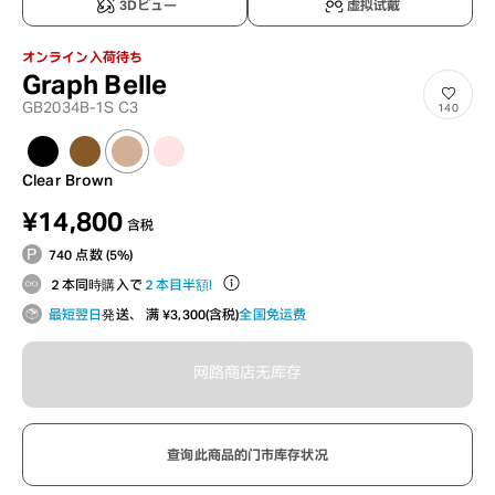
3Dビュー
虚拟试戴
オンライン入荷待ち
Graph Belle
GB2034B-1S C3
140
Clear Brown
¥14,800
含税
740 点数 (5%)
２本同時購入で
２本目半額！
最短翌日
発送、 满 ¥3,300(含税)
全国免运费
网路商店无库存
查询此商品的门市库存状况