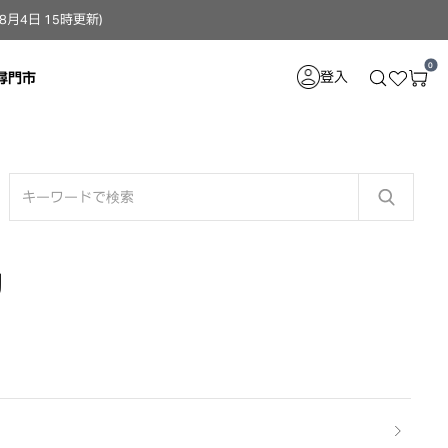
4日 15時更新）
0
登入
尋門市
物