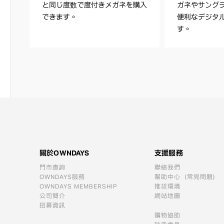
と同じ度数で度付きメガネを購入
ガネやサング
できます。
便利なデジタ
す。
關於OWNDAYS
支援服務
門市查詢
聯絡我們
OWNDAYS服務
幫助中心（常見問題）
OWNDAYS MEMBERSHIP
推奨環境
公司簡介
網站地圖
招募資訊
購物協助