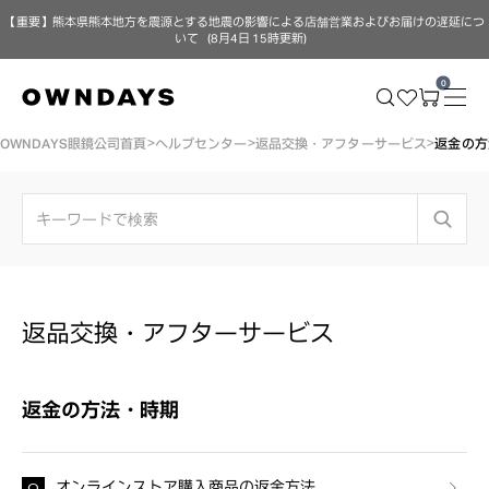
【重要】熊本県熊本地方を震源とする地震の影響による店舗営業およびお届けの遅延につ
いて（8月4日 15時更新）
0
OWNDAYS眼鏡公司首頁
ヘルプセンター
返品交換・アフターサービス
返金の方
返品交換・アフターサービス
返金の方法・時期
オンラインストア購入商品の返金方法