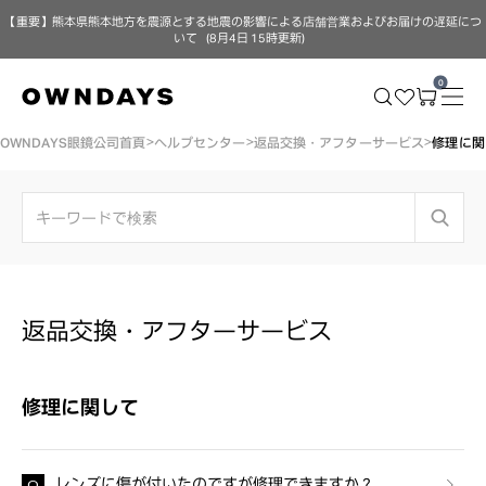
【重要】熊本県熊本地方を震源とする地震の影響による店舗営業およびお届けの遅延につ
いて（8月4日 15時更新）
0
OWNDAYS眼鏡公司首頁
ヘルプセンター
返品交換・アフターサービス
修理に関
返品交換・アフターサービス
修理に関して
レンズに傷が付いたのですが修理できますか？