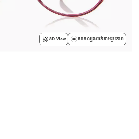
3D View
សាកល្បងពាក់តាមរូបភាព