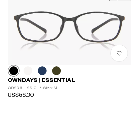
OWNDAYS | ESSENTIAL
OR2061L-2S C1
/
Size: M
US$58.00