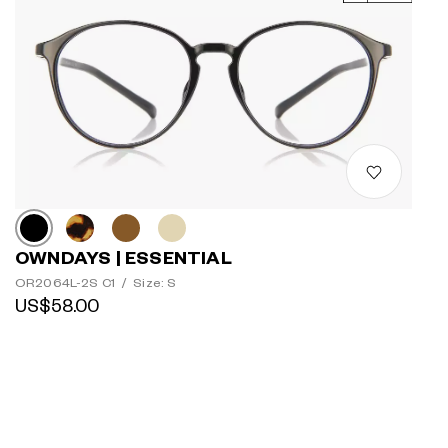
OWNDAYS | ESSENTIAL
OR2064L-2S C1
/
Size: S
US$58.00