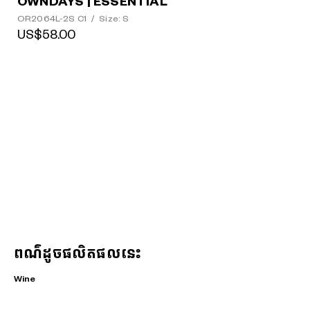
OWNDAYS | ESSENTIAL
OR2064L-2S C1
/
Size: S
US$58.00
ពណ៌ដូចផលិតផលនេះ
Wine