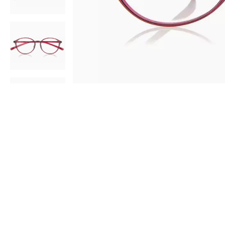
AR
3D