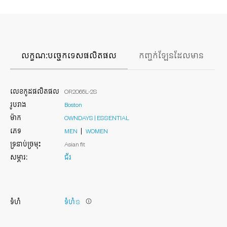
លក្ខណៈបច្ចេកទេសផលិតផល
កញ្ចក់ឡែនដែលមាន
លេខកូដផលិតផល
OR2065L-2S
រូបរាង
Boston
ម៉ាក
OWNDAYS | ESSENTIAL
ភេទ
MEN
WOMEN
ទ្រនាប់ច្រមុះ
Asian fit
សម្ភារៈ
ជ័រ
ទំហំ
ទំហំ S