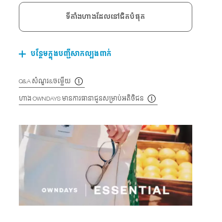
ទីតាំងហាងដែលនៅជិតបំផុត
បន្ថែមក្នុងបញ្ជីសាកល្បងពាក់
Q&A សំណួរ&ចម្លើយ
ហាង OWNDAYS មានការធានាជូនសម្រាប់អតិថិជន