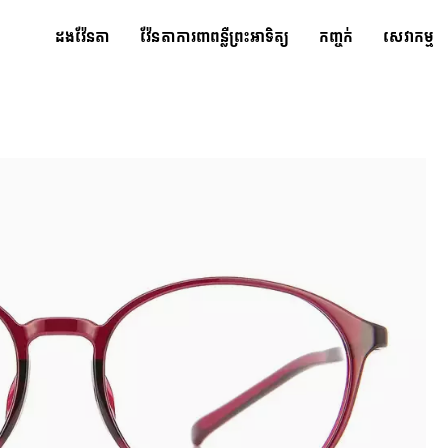
ដងវ៉ែនតា
វ៉ែនតាការពាពន្លឺព្រះអាទិត្យ
កញ្ចក់
សេវាកម្ម