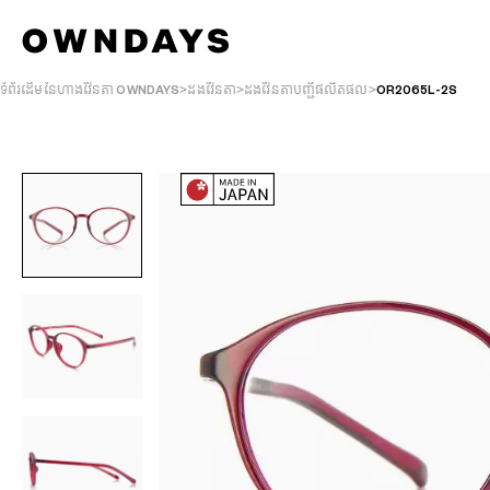
ទំព័រដើមនៃហាងវ៉ែនតា OWNDAYS
ដងវ៉ែនតា
ដងវ៉ែនតាបញ្ជីផលិតផល
OR2065L-2S