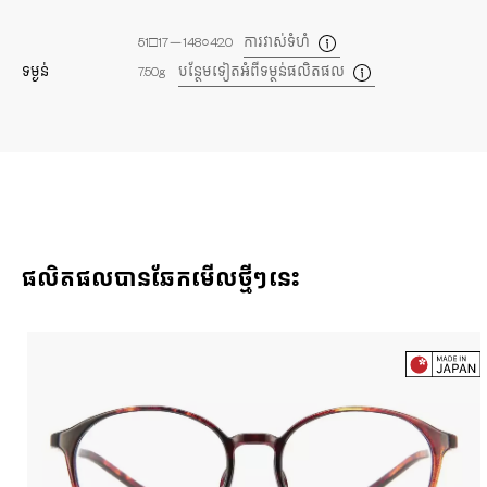
51□17－148○42.0
ការវាស់ទំហំ
ទម្ងន់
7.50g
បន្ថែមទៀតអំពីទម្ថន់ផលិតផល
ផលិតផលបានឆែកមើលថ្មីៗនេះ