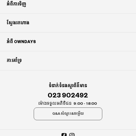
អំពីការទិញ
ស្វែងរកហាង
អំពី OWNDAYS
ការគាំទ្រ
ទំនាក់ទំនងសួរព័ត៌មាន
023 902492
ម៉ោងទទួលអតិថិជន
9:00 - 18:00
Q&A សំណួរ&ចម្លើយ