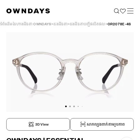
ទំព័រដើមនៃហាងវ៉ែនតា OWNDAYS
ដងវ៉ែនតា
ដងវ៉ែនតាបញ្ជីផលិតផល
OR2078E-4S
3D View
សាកល្បងពាក់តាមរូបភាព