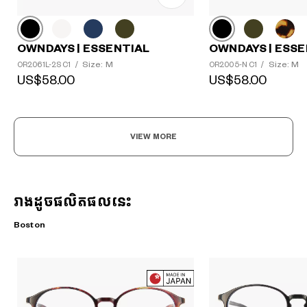
OWNDAYS | ESSE
OWNDAYS | ESSENTIAL
Size: M
Size: M
OR2005-N C1
/
OR2061L-2S C1
/
US$58.00
US$58.00
VIEW MORE
រាងដូចផលិតផលនេះ
Boston