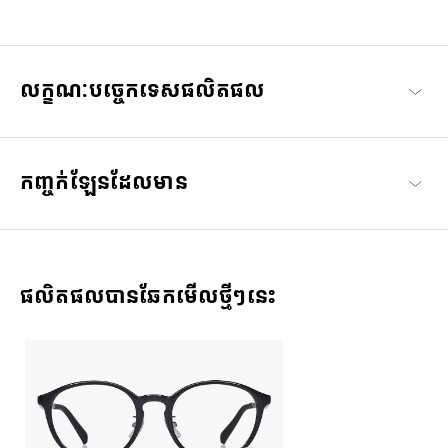
រក្សាភាពស្មោះត្រង់ចំពោះការប្តេជ្ញាចិត្តរបស់យើងដើម្បីផ្តល់នៅផាសុកភាព និង
គុណភាពជាមួយនិងស៊េរី វែនតាOWNDAYS ដែលត្រូវបានរចនាឡើងដើម្បីធ្វើ
អោយអ្នកពាក់គ្រប់រូបរីករាយជាមួយម៉ូតវ៉ែនតាដែលអាចពាក់ប្រចាំថ្ងៃ
លក្ខណៈបច្ចេកទេសផលិតផល
OWNDAYS | ESSENTIAL
កញ្ចក់ឡែនដែលមាន
ផលិតផលបានឆែកមើលថ្មីៗនេះ