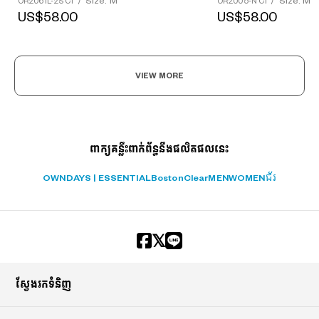
Size: M
Size: M
OR2005-N C1
/
OR2061L-2S C1
/
US$58.00
US$58.00
VIEW MORE
ពាក្យគន្លឹះពាក់ព័ន្ធនឹងផលិតផលនេះ
OWNDAYS | ESSENTIAL
Boston
Clear
MEN
WOMEN
ជ័រ
ស្វែងរកទំនិញ