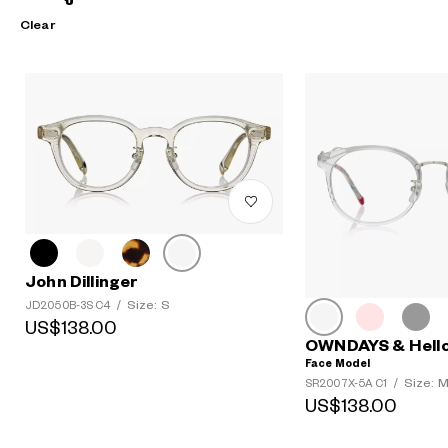
Clear
John Dillinger
Size: S
JD2050B-3S C4
/
US$138.00
OWNDAYS & Hello
Face Model
Size: 
SR2007X-5A C1
/
US$138.00