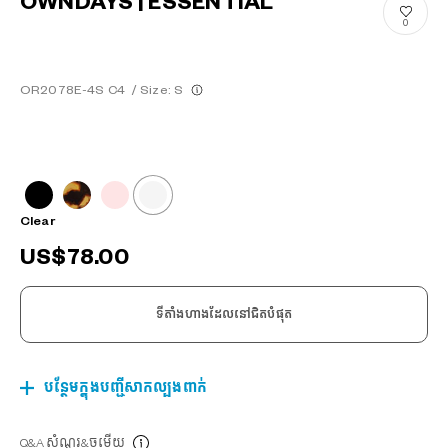
OWNDAYS | ESSENTIAL
0
OR2078E-4S C4
/
Size: S
Clear
US$78.00
ទីតាំងហាងដែលនៅជិតបំផុត
បន្ថែមក្នុងបញ្ជីសាកល្បងពាក់
Q&A សំណួរ&ចម្លើយ