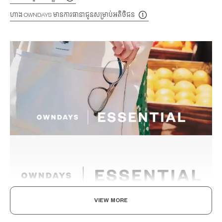
ហាង OWNDAYS មានការធានាជូនសម្រាប់អតិថិជន
VIEW MORE
សូមរីករាយជាមួយវ៉ែនតារបស់អ្នក។ ជីវិតប្រចាំថ្ងៃថ្មី។