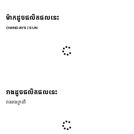
ម៉ាកដូចផលិតផលនេះ
OWNDAYS | SUN
រាងដូចផលិតផលនេះ
រាងពងក្រពើ