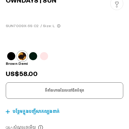
OWNDAYS | SUN
0
SUN7009X-5S C2
/
Size: L
Brown Demi
US$58.00
ទីតាំងហាងដែលនៅជិតបំផុត
បន្ថែមក្នុងបញ្ជីសាកល្បងពាក់
Q&A សំណួរ&ចម្លើយ