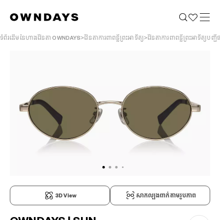
ទំព័រដើមនៃហាងវ៉ែនតា OWNDAYS
វ៉ែនតាការពាពន្លឺព្រះអាទិត្យ
វ៉ែនតាការពាពន្លឺព្រះអាទិត្យបញ
3D View
សាកល្បងពាក់តាមរូបភាព