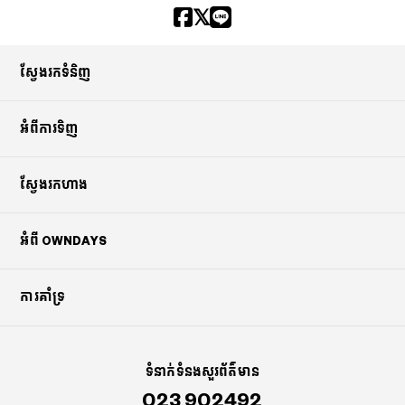
ស្វែងរកទំនិញ
អំពីការទិញ
ស្វែងរកហាង
អំពី OWNDAYS
ការគាំទ្រ
ទំនាក់ទំនងសួរព័ត៌មាន
023 902492