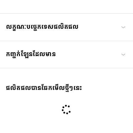
វាមិនត្រឹមតែប្រើជាម៉ូដប៉ុណ្ណោះទេវ៉ែនតាទាន់សម័យមានពណ៌ផ្សេងៗគ្នា ហើយ
មិនត្រឹមតែជួយកាត់ពន្លឺ និងការពារភ្នែករបស់អ្នកពីកាំរស្មីយូវីប៉ុណ្ណោះទេ ប៉ុន្តែ
អាចថែមទាំងធ្វើឱ្យអ្នកមើលឃើញពិភពលោកកាន់តែភ្លឺថ្លាជាមួយនឹងវ៉ែនតា
'SUN' នៅក្បែរអ្នក ជារៀងរាល់ថ្ងៃរបស់អ្នកនឹងក្លាយជាពេលវេលាដ៏ពិសេស
លក្ខណៈបច្ចេកទេសផលិតផល
មួយ។
មើលដងវ៉ែនតា OWNDAYS | SUN ទាំងអស់
កញ្ចក់ឡែនដែលមាន
ផលិតផលបានឆែកមើលថ្មីៗនេះ