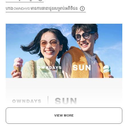
ហាង OWNDAYS មានការធានាជូនសម្រាប់អតិថិជន
VIEW MORE
The day is yours!