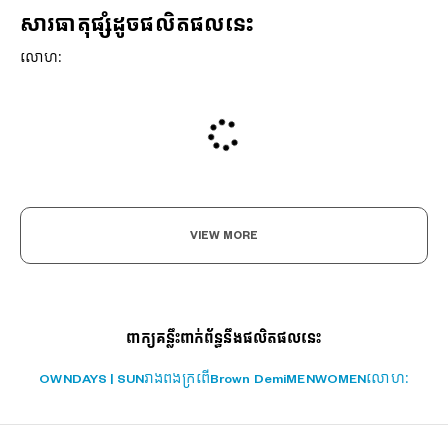
សារធាតុផ្សំដូចផលិតផលនេះ
លោហៈ
VIEW MORE
ពាក្យគន្លឹះពាក់ព័ន្ធនឹងផលិតផលនេះ
?
+¥0
OWNDAYS | SUN
រាងពងក្រពើ
Brown Demi
MEN
WOMEN
លោហៈ