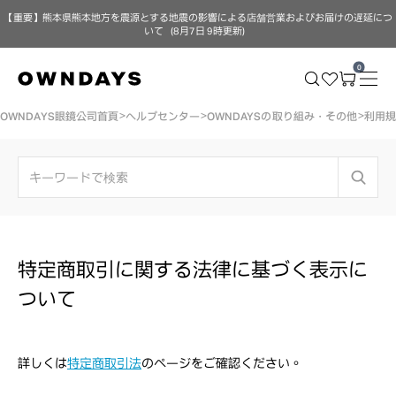
【重要】熊本県熊本地方を震源とする地震の影響による店舗営業およびお届けの遅延につ
いて（8月7日 9時更新）
0
OWNDAYS眼鏡公司首頁
ヘルプセンター
OWNDAYSの取り組み・その他
利用
特定商取引に関する法律に基づく表示に
ついて
詳しくは
特定商取引法
のページをご確認ください。