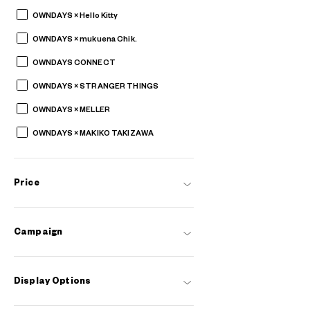
OWNDAYS × Hello Kitty
OWNDAYS × mukuena Chik.
OWNDAYS CONNECT
OWNDAYS × STRANGER THINGS
OWNDAYS × MELLER
OWNDAYS × MAKIKO TAKIZAWA
Price
Campaign
Display Options