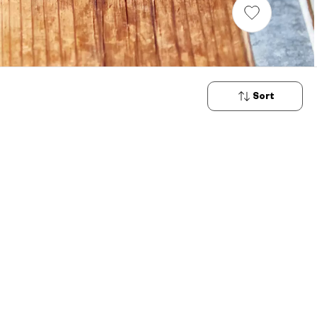
Sort
New
Arrivals
Price: Low
to High
Price: High
to Low