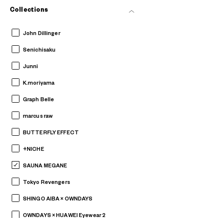
Collections
John Dillinger
Senichisaku
Junni
K.moriyama
Graph Belle
marcus raw
BUTTERFLY EFFECT
+NICHE
SAUNA MEGANE
Tokyo Revengers
SHINGO AIBA × OWNDAYS
OWNDAYS × HUAWEI Eyewear 2