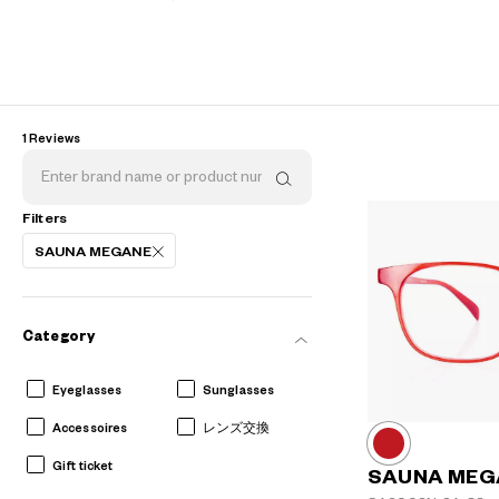
AR
3D
1 Reviews
Filters
SAUNA MEGANE
Category
Eyeglasses
Sunglasses
Accessoires
レンズ交換
Gift ticket
SAUNA MEG