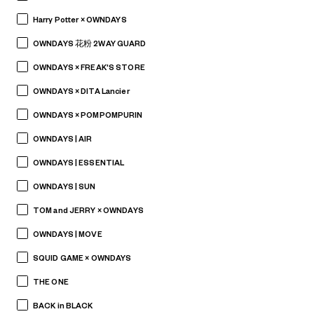
Harry Potter × OWNDAYS
OWNDAYS 花粉 2WAY GUARD
OWNDAYS × FREAK'S STORE
OWNDAYS × DITA Lancier
OWNDAYS × POMPOMPURIN
OWNDAYS | AIR
OWNDAYS | ESSENTIAL
OWNDAYS | SUN
TOM and JERRY × OWNDAYS
OWNDAYS | MOVE
SQUID GAME × OWNDAYS
THE ONE
BACK in BLACK