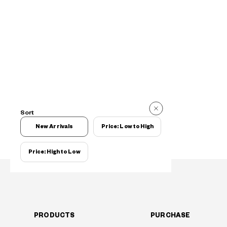
Sort
New Arrivals
Price: Low to High
Price: High to Low
PRODUCTS
PURCHASE