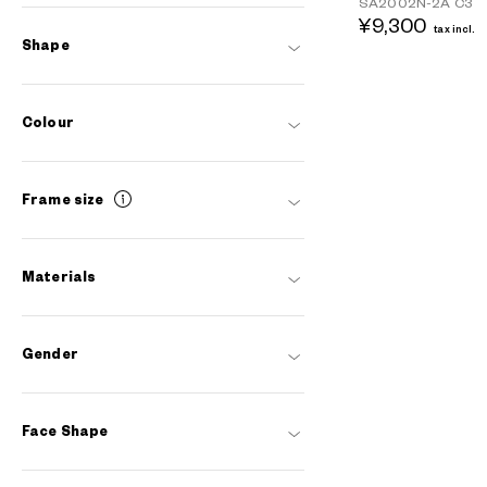
SA2002N-2A
C3
¥9,300
tax incl.
Shape
Colour
Frame size
Materials
Gender
Face Shape