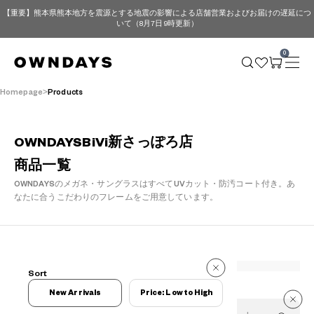
【重要】熊本県熊本地方を震源とする地震の影響による店舗営業およびお届けの遅延につ
いて（8月7日 9時更新）
0
Homepage
Products
OWNDAYSBiVi新さっぽろ店
商品一覧
OWNDAYSのメガネ・サングラスはすべてUVカット・防汚コート付き。
あ
なたに合うこだわりのフレームをご用意しています。
244 Reviews
Sort
244 Reviews
New Arrivals
Price: Low to High