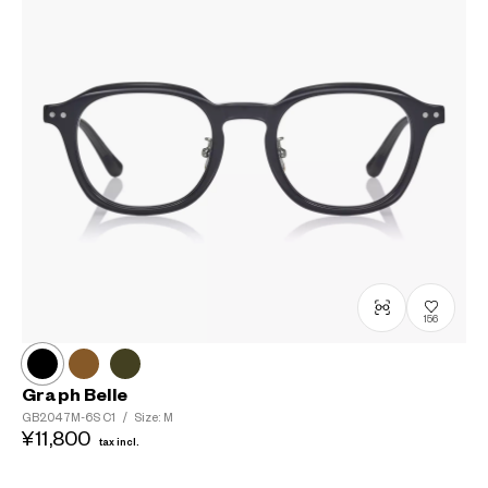
156
Graph Belle
GB2047M-6S
C1
/
Size: M
¥11,800
tax incl.