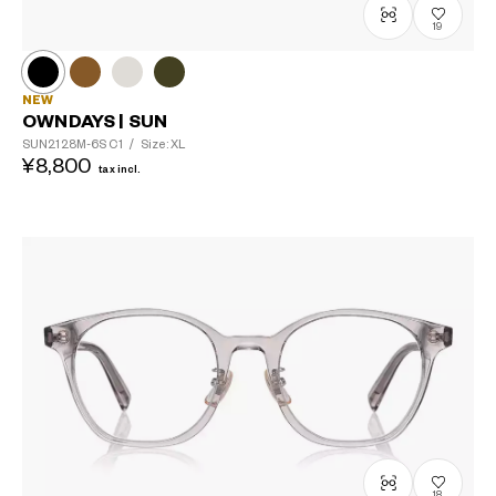
19
NEW
OWNDAYS | SUN
SUN2128M-6S
C1
/
Size: XL
¥8,800
tax incl.
18