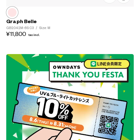
Graph Belle
GB2042M-6S
C3
/
Size: M
¥11,800
tax incl.