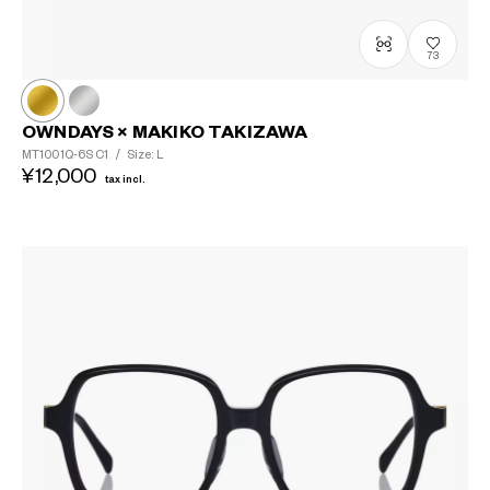
73
OWNDAYS × MAKIKO TAKIZAWA
MT1001Q-6S
C1
/
Size: L
¥12,000
tax incl.