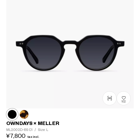
102
OWNDAYS × MELLER
ML2002D-6S
C1
/
Size: L
¥7,800
tax incl.