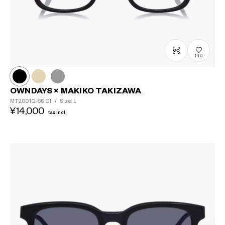
146
OWNDAYS × MAKIKO TAKIZAWA
MT2001Q-6S
C1
/
Size: L
¥14,000
tax incl.