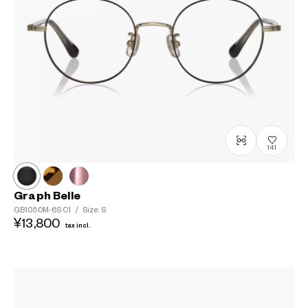
141
Graph Belle
GB1050M-6S
C1
/
Size: S
¥13,800
tax incl.