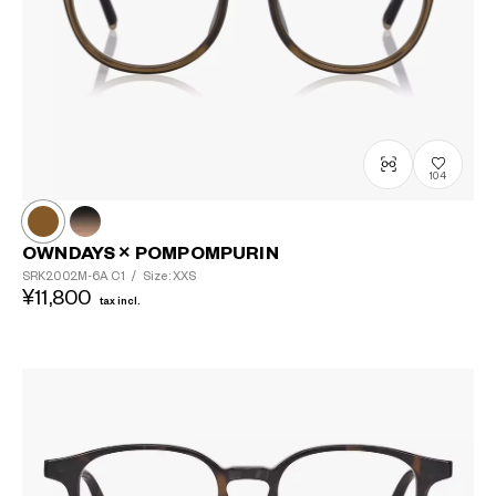
104
OWNDAYS × POMPOMPURIN
SRK2002M-6A
C1
/
Size: XXS
¥11,800
tax incl.