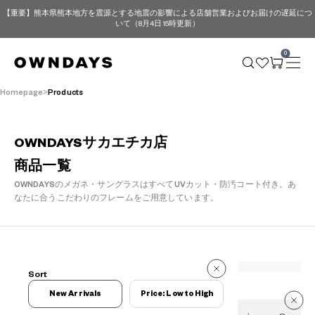
【重要】熊本県熊本地方を震源とする地震の影響による店舗営業およびお届けの遅延につ
いて（8月4日 15時更新）
0
Homepage
Products
OWNDAYSサカエチカ店
商品一覧
OWNDAYSのメガネ・サングラスはすべてUVカット・防汚コート付き。
あ
なたに合うこだわりのフレームをご用意しています。
272 Reviews
Sort
272 Reviews
New Arrivals
Price: Low to High