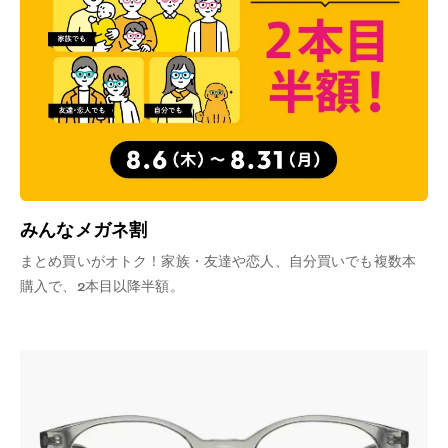
みんなメガネ割
まとめ買いがオトク！家族・友達や恋人、自分買いでも複数本
購入で、2本目以降半額。