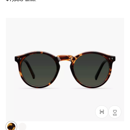
tax incl.
?
+¥0
103