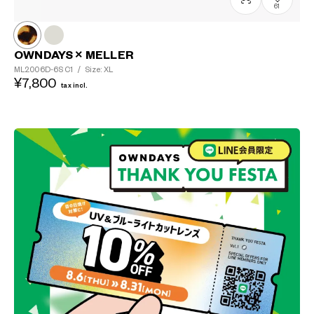
61
OWNDAYS × MELLER
ML2006D-6S
C1
/
Size: XL
¥7,800
tax incl.