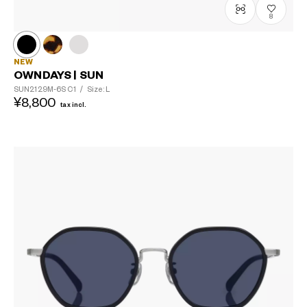
8
NEW
OWNDAYS | SUN
SUN2129M-6S
C1
/
Size: L
¥8,800
tax incl.