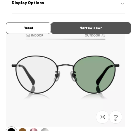
¥8,800
Display Options
tax incl.
Reset
Narrow down
55