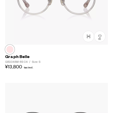
65
Graph Belle
GB2048M-6S
C4
/
Size: S
¥13,800
tax incl.