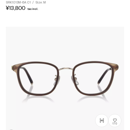
SRK1013M-6A
C1
/
Size: M
¥13,800
tax incl.
170