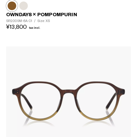
OWNDAYS × POMPOMPURIN
SR2009M-6A
C1
/
Size: XS
¥13,800
tax incl.