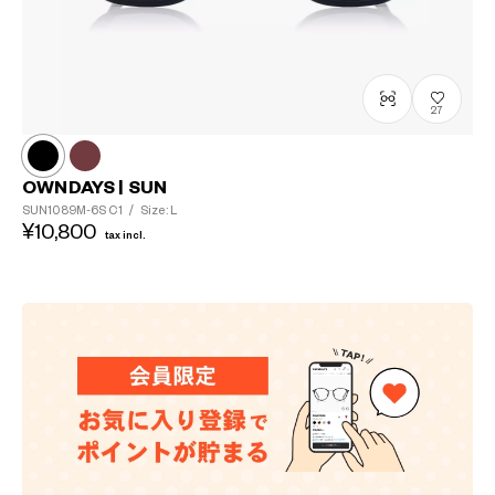
27
OWNDAYS | SUN
SUN1089M-6S
C1
/
Size: L
¥10,800
tax incl.