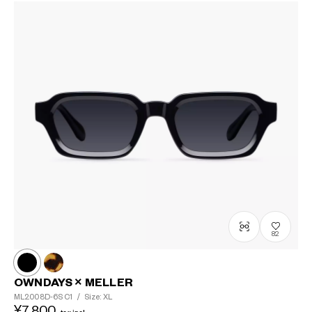
82
OWNDAYS × MELLER
ML2008D-6S
C1
/
Size: XL
¥7,800