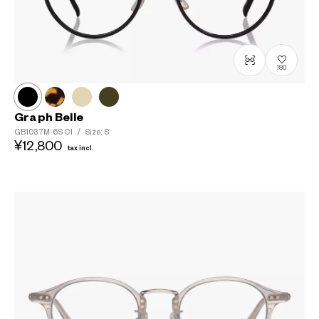
180
Graph Belle
GB1037M-6S
C1
/
Size: S
¥12,800
tax incl.