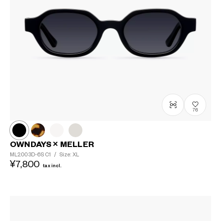
76
OWNDAYS × MELLER
ML2003D-6S
C1
/
Size: XL
¥7,800
tax incl.