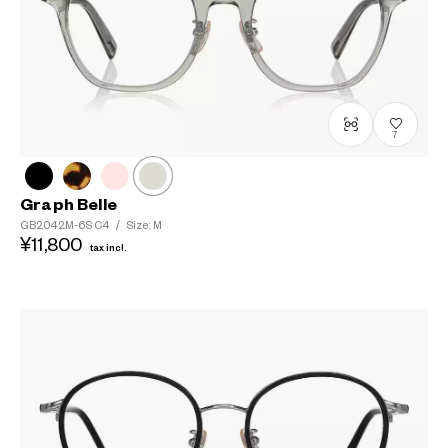
7
Graph Belle
GB2042M-6S
C4
/
Size: M
¥11,800
tax incl.