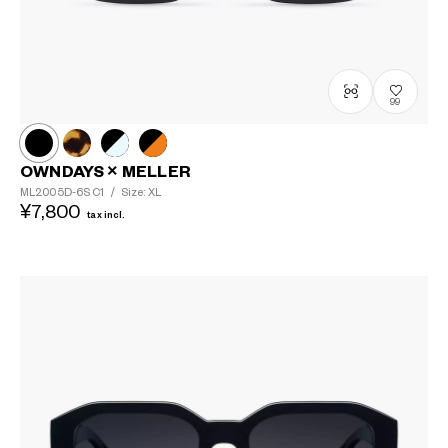
99
OWNDAYS × MELLER
ML2005D-6S
C1
/
Size: XL
¥7,800
tax incl.