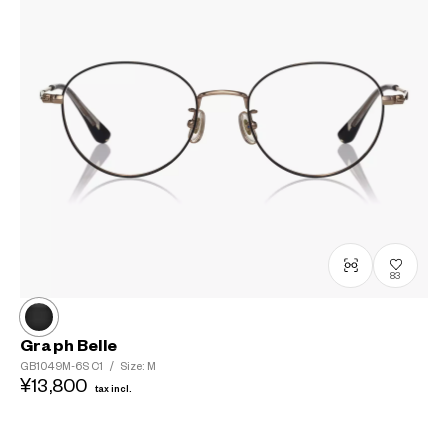
83
Graph Belle
GB1049M-6S
C1
/
Size: M
¥13,800
tax incl.