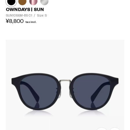
OWNDAYS | SUN
SUN1088M-6S
C1
/
Size: S
¥8,800
tax incl.