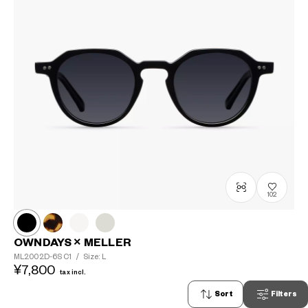
102
OWNDAYS × MELLER
ML2002D-6S
C1
/
Size: L
¥7,800
tax incl.
Sort
Filters