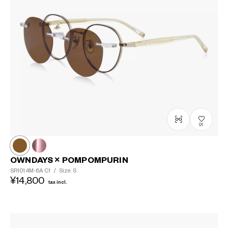
91
OWNDAYS × POMPOMPURIN
SR1014M-6A
C1
/
Size: S
¥14,800
tax incl.