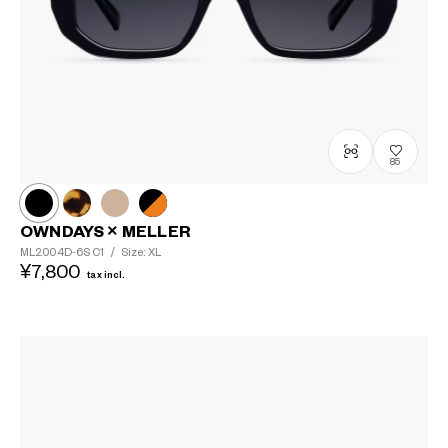
85
OWNDAYS × MELLER
ML2004D-6S
C1
/
Size: XL
¥7,800
tax incl.