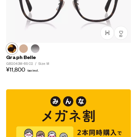
89
Graph Belle
GB2043M-6S
C2
/
Size: M
¥11,800
tax incl.