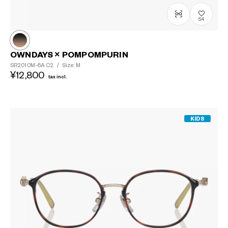
54
OWNDAYS × POMPOMPURIN
SR2010M-6A
C2
/
Size: M
¥12,800
tax incl.
KIDS