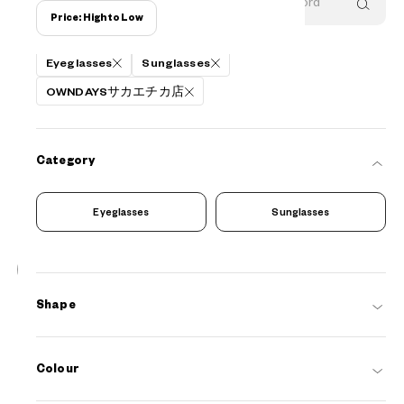
Price: High to Low
Filters
Eyeglasses
Sunglasses
OWNDAYSサカエチカ店
Category
Eyeglasses
Sunglasses
19
NEW
Shape
OWNDAYS | SUN
SUN2128M-6S
C1
/
Size: XL
¥8,800
tax incl.
Colour