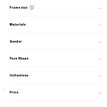
Frame size
Materials
Gender
Face Shape
Collections
16
Price
NEW
OWNDAYS | SUN
SUN2127M-6S
C1
/
Size: L