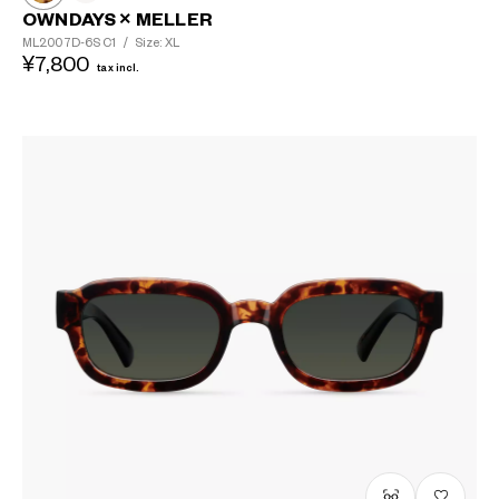
OWNDAYS × MELLER
ML2007D-6S
C1
/
Size: XL
¥7,800
tax incl.