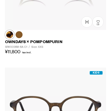
131
OWNDAYS × POMPOMPURIN
SRK1006M-6A
C1
/
Size: XXS
¥11,800
tax incl.
KIDS