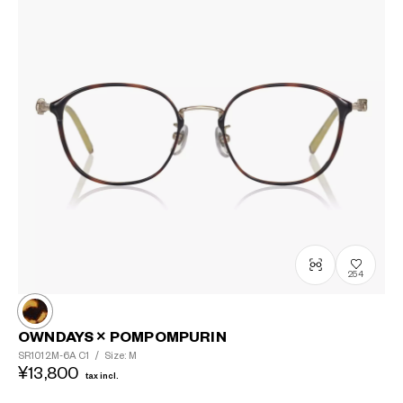
254
OWNDAYS × POMPOMPURIN
SR1012M-6A
C1
/
Size: M
¥13,800
tax incl.