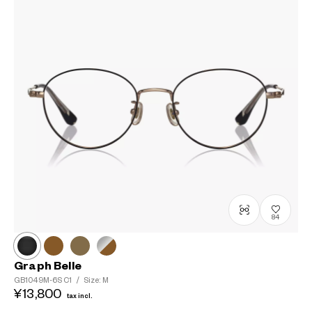
84
Graph Belle
GB1049M-6S
C1
/
Size: M
¥13,800
tax incl.