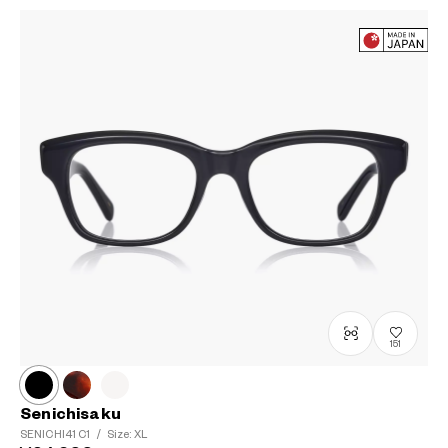
151
Senichisaku
SENICHI41
C1
/
Size: XL