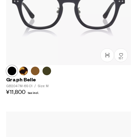
157
Graph Belle
GB2047M-6S
C1
/
Size: M
¥11,800
tax incl.