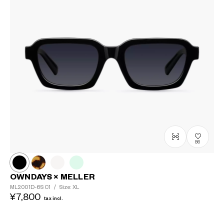
86
OWNDAYS × MELLER
ML2001D-6S
C1
/
Size: XL
¥7,800
tax incl.