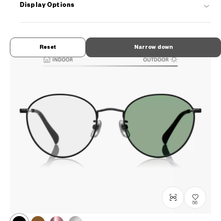
¥8,800
Display Options
tax incl.
Reset
Narrow down
56