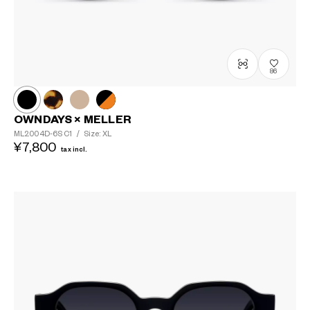
86
OWNDAYS × MELLER
ML2004D-6S
C1
/
Size: XL
¥7,800
tax incl.