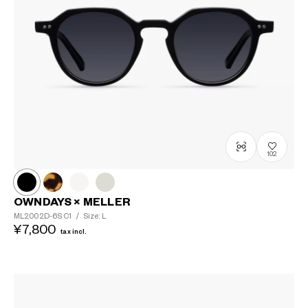
102
OWNDAYS × MELLER
ML2002D-6S
C1
/
Size: L
¥7,800
tax incl.