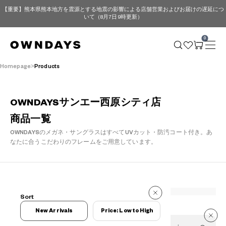
【重要】熊本県熊本地方を震源とする地震の影響による店舗営業およびお届けの遅延につ
いて（8月7日 9時更新）
0
Homepage
Products
OWNDAYSサンエー西原シティ店
商品一覧
OWNDAYSのメガネ・サングラスはすべてUVカット・防汚コート付き。
あ
なたに合うこだわりのフレームをご用意しています。
298 Reviews
Sort
298 Reviews
New Arrivals
Price: Low to High