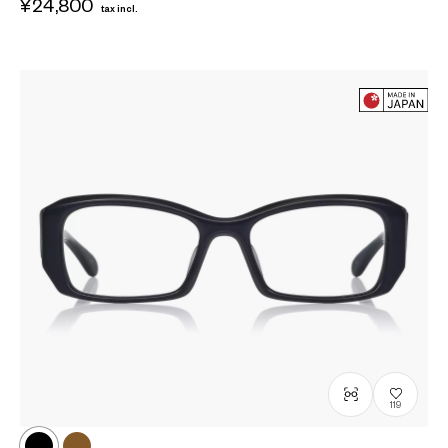
¥24,800
tax incl.
119