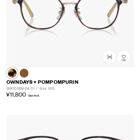
138
OWNDAYS × POMPOMPURIN
SRK1006M-6A
C1
/
Size: XXS
¥11,800
tax incl.