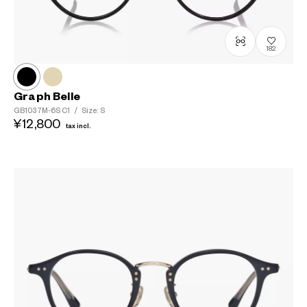
182
Graph Belle
GB1037M-6S
C1
/
Size: S
¥12,800
tax incl.