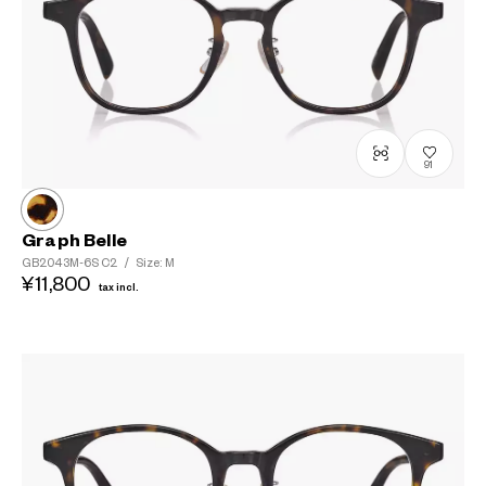
91
Graph Belle
GB2043M-6S
C2
/
Size: M
¥11,800
tax incl.