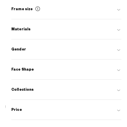
Frame size
Materials
Gender
Face Shape
Collections
17
Price
NEW
OWNDAYS | SUN
SUN2127M-6S
C1
/
Size: L