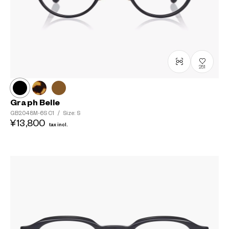
251
Graph Belle
GB2048M-6S
C1
/
Size: S
¥13,800
tax incl.