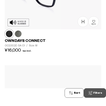
624
OWNDAYS CONNECT
OC2002E-5A
C1
/
Size: M
¥16,000
tax incl.
Sort
Filters