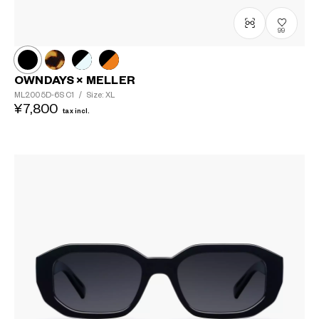
99
OWNDAYS × MELLER
ML2005D-6S
C1
/
Size: XL
¥7,800
tax incl.