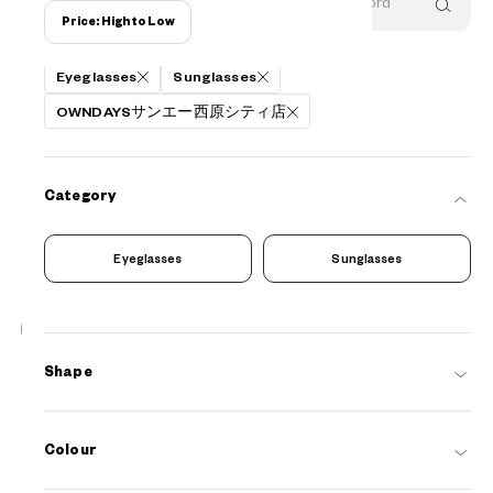
Price: High to Low
Filters
Eyeglasses
Sunglasses
OWNDAYSサンエー西原シティ店
Category
Eyeglasses
Sunglasses
20
NEW
Shape
OWNDAYS | SUN
SUN2128M-6S
C1
/
Size: XL
¥8,800
tax incl.
Colour