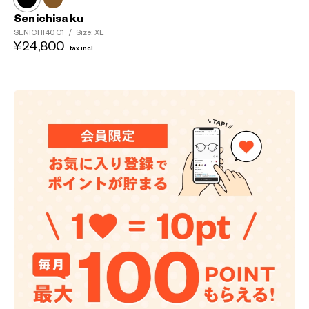
Senichisaku
SENICHI40
C1
/
Size: XL
¥24,800
tax incl.