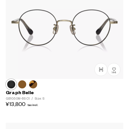
144
Graph Belle
GB1050M-6S
C1
/
Size: S
¥13,800
tax incl.