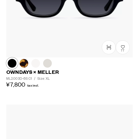
77
OWNDAYS × MELLER
ML2003D-6S
C1
/
Size: XL
¥7,800
tax incl.
?
+¥0