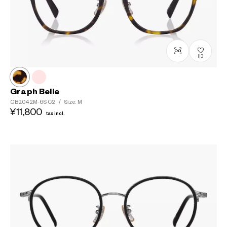
113
Graph Belle
GB2042M-6S
C2
/
Size: M
¥11,800
tax incl.