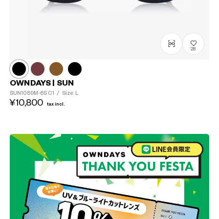
28
OWNDAYS | SUN
SUN1089M-6S
C1
/
Size: L
¥10,800
tax incl.