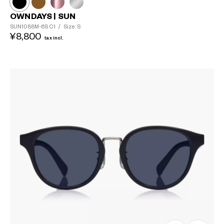
OWNDAYS | SUN
SUN1088M-6S
C1
/
Size: S
¥8,800
tax incl.