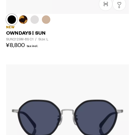
8
NEW
OWNDAYS | SUN
SUN2129M-6S
C1
/
Size: L
¥8,800
tax incl.