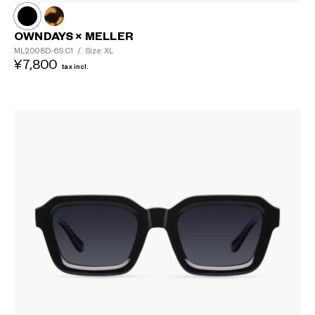
OWNDAYS × MELLER
ML2008D-6S
C1
/
Size: XL
¥7,800
tax incl.