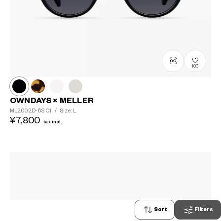
103
OWNDAYS × MELLER
ML2002D-6S
C1
/
Size: L
¥7,800
tax incl.
Sort
Filters