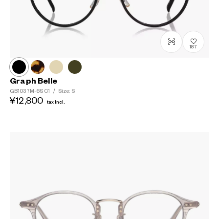
187
Graph Belle
GB1037M-6S
C1
/
Size: S
¥12,800
tax incl.