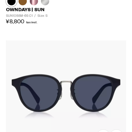
OWNDAYS | SUN
SUN1088M-6S
C1
/
Size: S
¥8,800
tax incl.