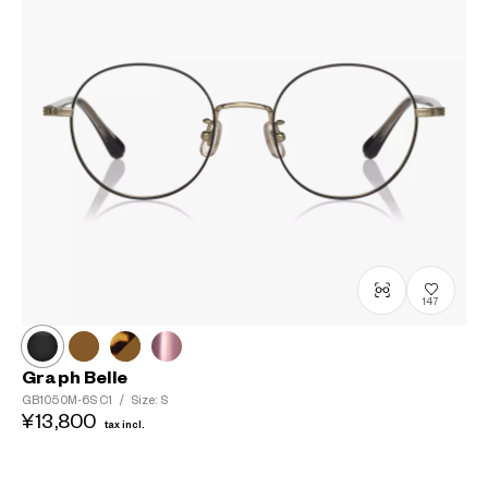
147
Graph Belle
GB1050M-6S
C1
/
Size: S
¥13,800
tax incl.