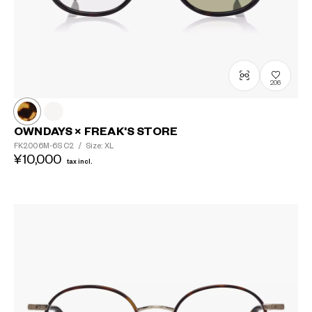
206
OWNDAYS × FREAK'S STORE
FK2006M-6S
C2
/
Size: XL
¥10,000
tax incl.