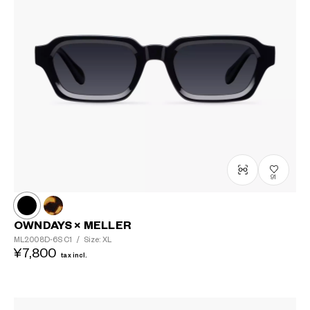
91
OWNDAYS × MELLER
ML2008D-6S
C1
/
Size: XL
¥7,800
tax incl.