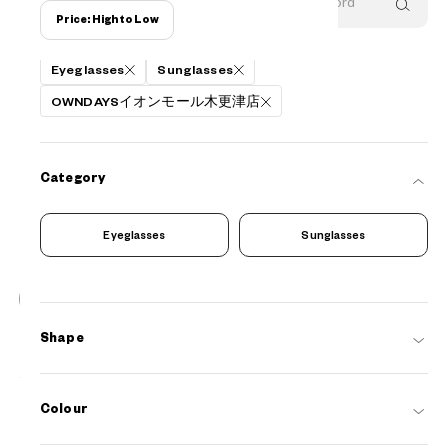
Price: High to Low
Filters
Eyeglasses
Sunglasses
OWNDAYSイオンモール木更津店
Category
Eyeglasses
Sunglasses
20
NEW
Shape
OWNDAYS | SUN
SUN2128M-6S
C1
/
Size: XL
¥8,800
tax incl.
Colour