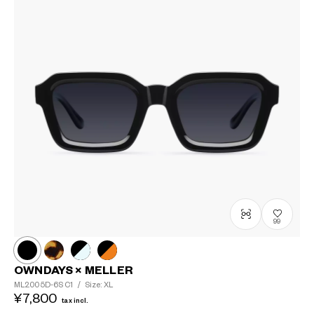
99
OWNDAYS × MELLER
ML2005D-6S
C1
/
Size: XL
¥7,800
tax incl.