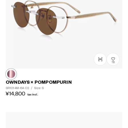
76
OWNDAYS × POMPOMPURIN
SR1014M-6A
C2
/
Size: S
¥14,800
tax incl.