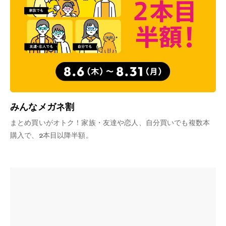
みんなメガネ割
まとめ買いがオトク！家族・友達や恋人、自分買いでも複数本
購入で、2本目以降半額。