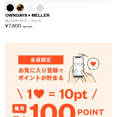
OWNDAYS × MELLER
ML2003D-6S
C1
/
Size: XL
¥7,800
tax incl.