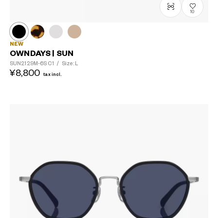
10
NEW
OWNDAYS | SUN
SUN2129M-6S
C1
/
Size: L
¥8,800
tax incl.