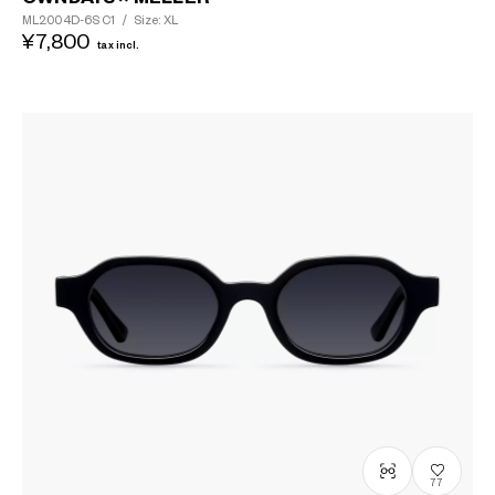
ML2004D-6S
C1
/
Size: XL
¥7,800
tax incl.
77