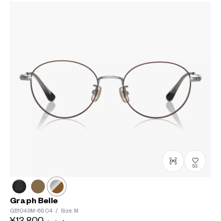
53
Graph Belle
GB1049M-6S
C4
/
Size: M
¥13,800