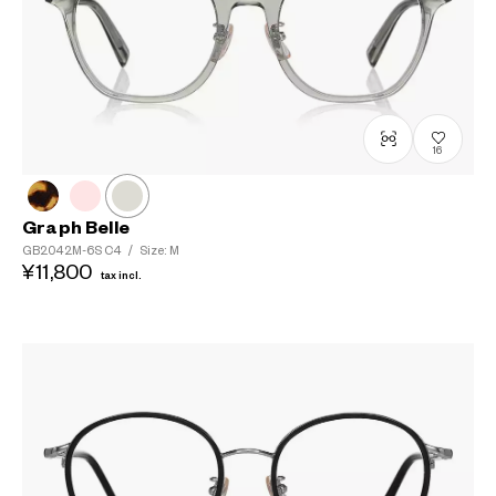
16
Graph Belle
GB2042M-6S
C4
/
Size: M
¥11,800
tax incl.