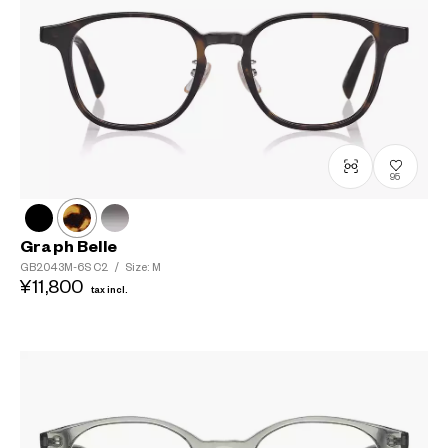
95
Graph Belle
GB2043M-6S
C2
/
Size: M
¥11,800
tax incl.