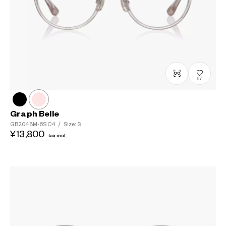
67
Graph Belle
GB2048M-6S
C4
/
Size: S
¥13,800
tax incl.