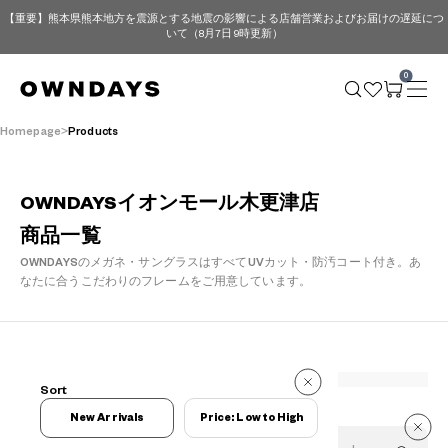
【重要】熊本県熊本地方を震源とする地震の影響による店舗営業およびお届けの遅延につ
いて（8月7日 9時更新）
0
Homepage
Products
OWNDAYSイオンモール木更津店
商品一覧
OWNDAYSのメガネ・サングラスはすべてUVカット・防汚コート付き。
あ
なたに合うこだわりのフレームをご用意しています。
288 Reviews
Sort
288 Reviews
New Arrivals
Price: Low to High