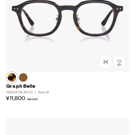
163
Graph Belle
GB2047M-6S
C2
/
Size: M
¥11,800
tax incl.