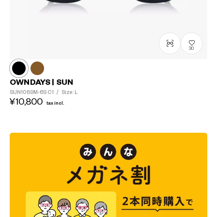
30
OWNDAYS | SUN
SUN1089M-6S
C1
/
Size: L
¥10,800
tax incl.