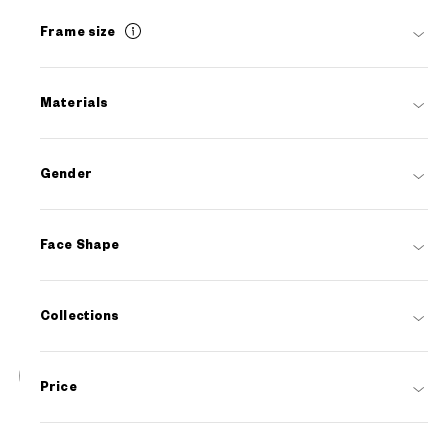
Frame size
Materials
Gender
Face Shape
Collections
20
Price
NEW
OWNDAYS | SUN
SUN2127M-6S
C1
/
Size: L