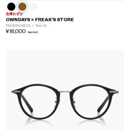
在庫わずか
OWNDAYS × FREAK'S STORE
FK2008Q-6S
C2
/
Size: XL
¥16,000
tax incl.