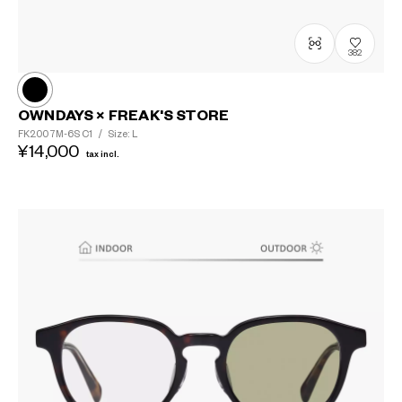
382
OWNDAYS × FREAK'S STORE
FK2007M-6S
C1
/
Size: L
¥14,000
tax incl.