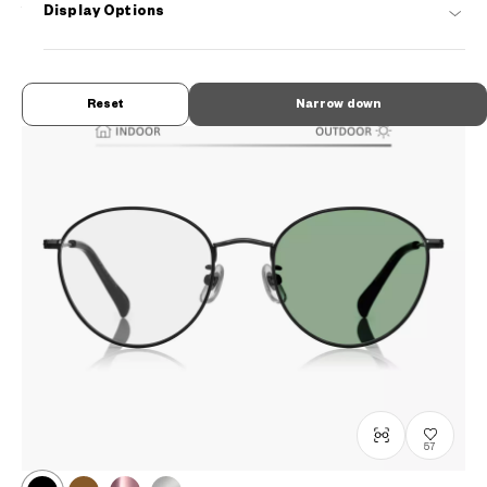
¥8,800
Display Options
tax incl.
Reset
Narrow down
57