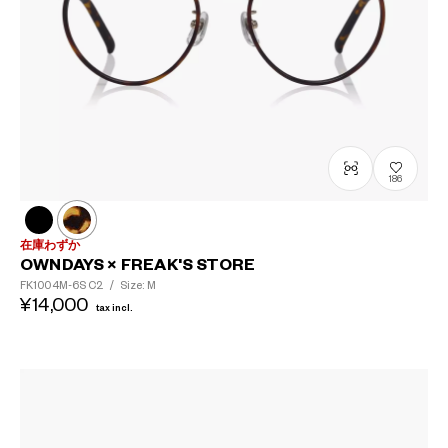
186
在庫わずか
OWNDAYS × FREAK'S STORE
FK1004M-6S
C2
/
Size: M
¥14,000
tax incl.
?
+¥0