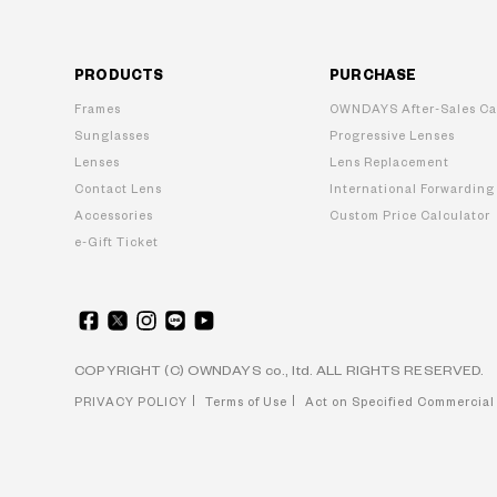
PRODUCTS
PURCHASE
Frames
OWNDAYS After-Sales Ca
Sunglasses
Progressive Lenses
Lenses
Lens Replacement
Contact Lens
International Forwarding
Accessories
Custom Price Calculator
e-Gift Ticket
COPYRIGHT (C) OWNDAYS co., ltd. ALL RIGHTS RESERVED.
PRIVACY POLICY
Terms of Use
Act on Specified Commercial