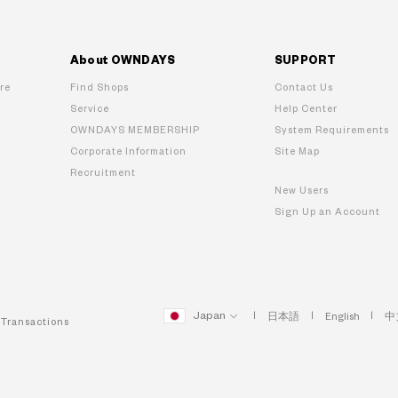
About OWNDAYS
SUPPORT
re
Find Shops
Contact Us
Service
Help Center
OWNDAYS MEMBERSHIP
System Requirements
Corporate Information
Site Map
Recruitment
New Users
Sign Up an Account
Japan
日本語
English
中
 Transactions