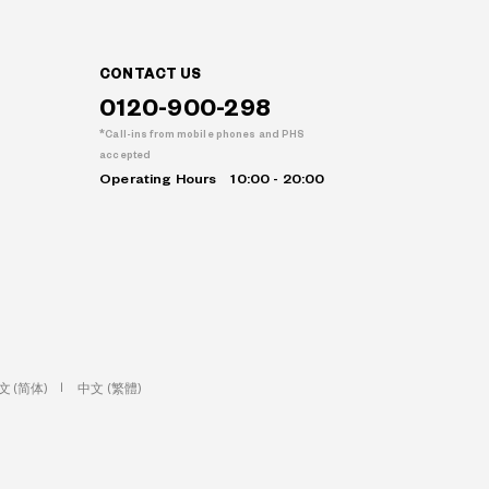
CONTACT US
0120-900-298
Call-ins from mobile phones and PHS
accepted
Operating Hours
10:00 - 20:00
文 (简体)
中文 (繁體)