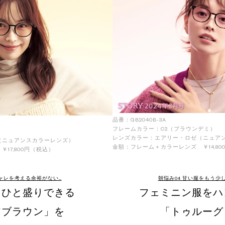
品番：GB2040B-3A
フレームカラー：C2（ブラウンデミ）
）
レンズカラー：エアリー・ロゼ（ニュア
（ニュアンスカラーレンズ）
金額：フレーム＋カラーレンズ ￥14,80
17,800円（税込）
シャレを考える余裕がない…
朝悩み04 甘い服をもう少
をひと盛りできる
フェミニン服をハ
アブラウン」を
「トゥルーグ