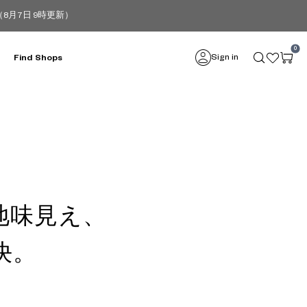
月7日 9時更新）
0
Sign in
Find Shops
地味見え、
決。