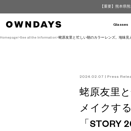
【重要】熊本県熊
Glasses
Homepage
See all the Information
蛯原友里と忙しい朝のカラーレンズ。地味見え、
2024.02.07 | Press Rele
蛯原友里
メイクす
「STORY