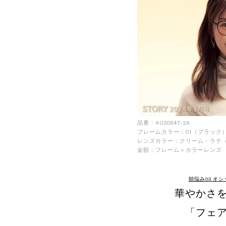
品番：AU2094T-2A
フレームカラー：C1（ブラック
レンズカラー：クリーム・ラテ
金額：フレーム＋カラーレンズ ￥
朝悩み03 オ
華やかさ
「フェ