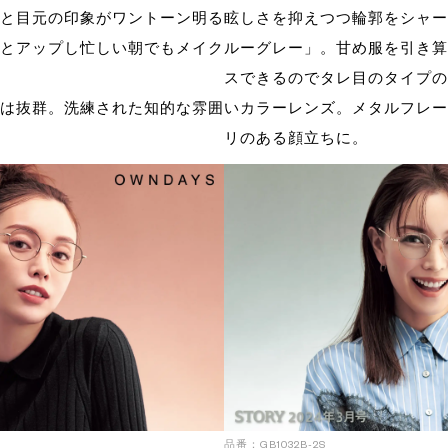
と目元の印象がワントーン明る
眩しさを抑えつつ輪郭をシャー
とアップし忙しい朝でもメイク
ルーグレー」。甘め服を引き算
スできるのでタレ目のタイプの
は抜群。洗練された知的な雰囲
いカラーレンズ。メタルフレー
リのある顔立ちに。
品番：GB1032B-2S