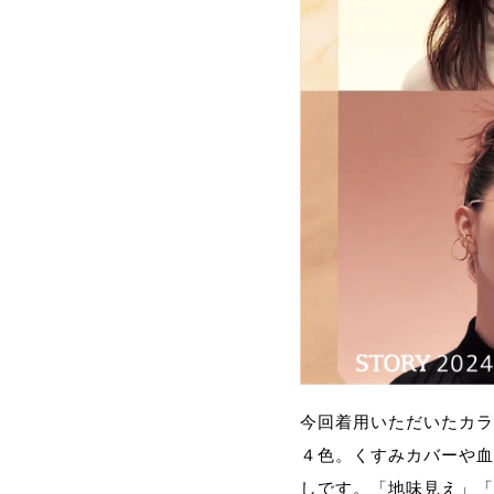
今回着用いただいたカラ
４色。くすみカバーや血
しです。「地味見え」「