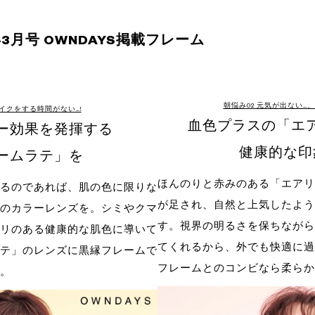
4年3月号 OWNDAYS掲載フレーム
朝悩み02 元気が出ない…
イクをする時間がない…!
血色プラスの「エ
ー効果を発揮する
健康的な印
ームラテ」を
ほんのりと赤みのある「エアリ
るのであれば、肌の色に限りな
が足され、自然と上気したよう
のカラーレンズを。シミやクマ
す。視界の明るさを保ちながら
リのある健康的な肌色に導いて
てくれるから、外でも快適に過
テ」のレンズに黒縁フレームで
フレームとのコンビなら柔らか
。