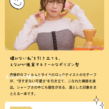
ME1002X-5A C3
媚びない私"を引き立てる、
えなぴが提案するクールなポリゴン型
直線的なフォルムとサイドのロックテイストのモチーフ
えなぴの強めロックシック
が、"甘すぎない可愛さ"を引き立て、こなれた横顔を演
MODEL
出。シャープさの中にも個性が光る、凛とした印象をま
とえる一本です。