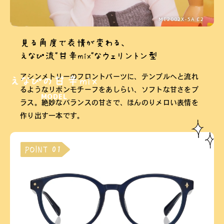
ME2002X-5A C2
見る角度で表情が変わる、
えなぴ流"甘辛mix"なウェリントン型
アシンメトリーのフロントパーツに、テンプルへと流れ
えなぴの甘辛mix
るようなリボンモチーフをあしらい、ソフトな甘さをプ
MODEL
ラス。絶妙なバランスの甘さで、ほんのりメロい表情を
作り出す一本です。
POINT 01