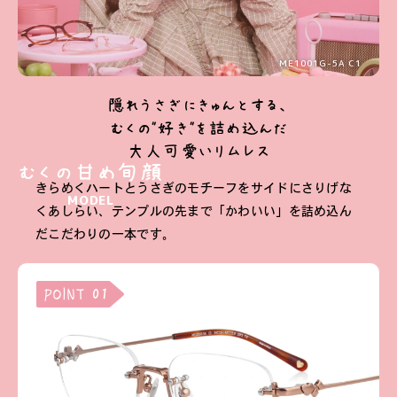
ME1001G-5A C1
隠れうさぎにきゅんとする、
むくの"好き"を詰め込んだ
大人可愛いリムレス
むくの甘め旬顔
きらめくハートとうさぎのモチーフをサイドにさりげな
MODEL
くあしらい、テンプルの先まで「かわいい」を詰め込ん
だこだわりの一本です。
POINT 01