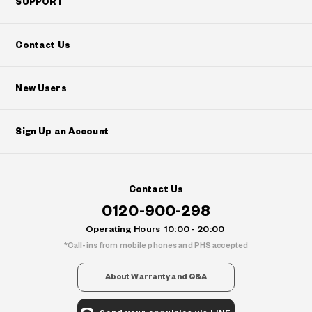
SUPPORT
Contact Us
New Users
Sign Up an Account
Contact Us
0120-900-298
Operating Hours
10:00 - 20:00
Call-ins from mobile phones and PHS accepted
About Warranty and Q&A