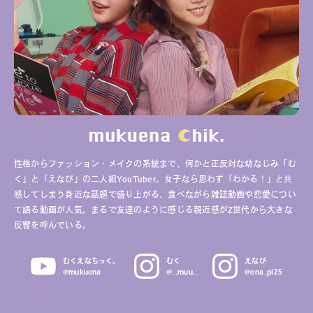
性格からファッション・メイクの系統まで、何かと正反対な幼なじみ「む
く」と「えなぴ」の二人組YouTuber。女子なら思わず「わかる！」と共
感してしまう身近な話題で盛り上がる、食べながら雑誌動画や恋愛につい
て語る動画が人気。まるで友達のように感じる親近感がZ世代から大きな
反響を呼んでいる。
むくえなちっく。
むく
えなぴ
@mukuena
@_.muu._
@ena_pi25