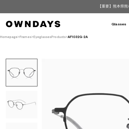
【重要】熊本県熊
Glasses
Homepage
Frames
EyeglassesProducts
AF1032G-2A