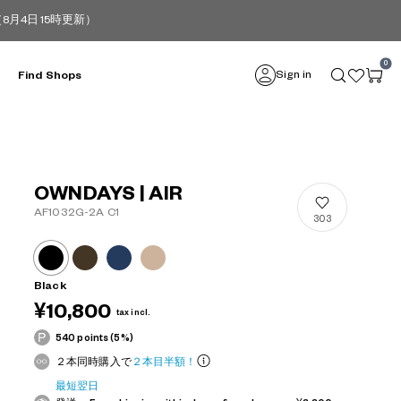
4日 15時更新）
0
Sign in
Find Shops
OWNDAYS | AIR
AF1032G-2A C1
303
Black
¥10,800
tax incl.
540 points (5%)
２本同時購入で
２本目半額！
最短翌日