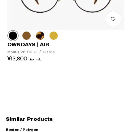
OWNDAYS | AIR
MM1002B-0S C1
/
Size: S
¥13,800
tax incl.
Similar Products
Boston / Polygon