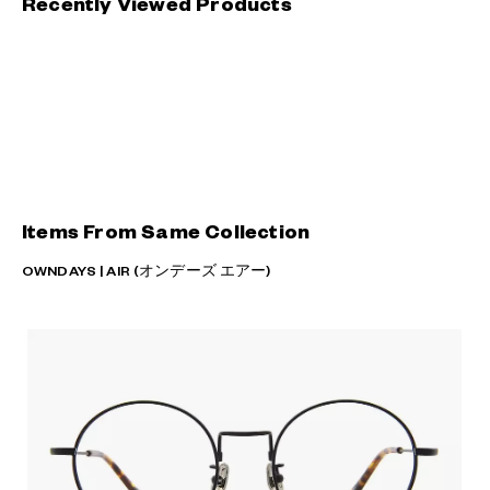
Recently Viewed Products
Items From Same Collection
OWNDAYS | AIR (オンデーズ エアー)