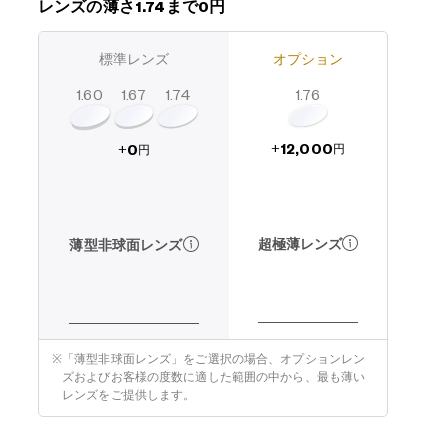
レンズの薄さ1.74まで0円
標準レンズ
オプション
1.60
1.74
1.67
1.76
12,000
0
+
+
円
円
超極薄レンズ
薄型非球面レンズ
※
「薄型非球面レンズ」をご選択の場合、オプションレン
ズおよびお客様の度数に適した範囲の中から、最も薄い
レンズをご提供します。