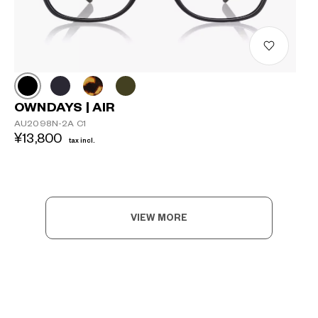
OWNDAYS | AIR
AU2098N-2A C1
¥13,800
tax incl.
VIEW MORE