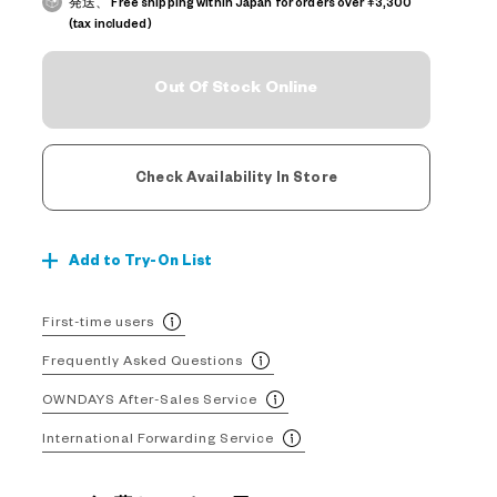
発送、 Free shipping within Japan for orders over ¥3,300
(tax included)
Out Of Stock Online
Check Availability In Store
Add to Try-On List
First-time users
Frequently Asked Questions
OWNDAYS After-Sales Service
International Forwarding Service