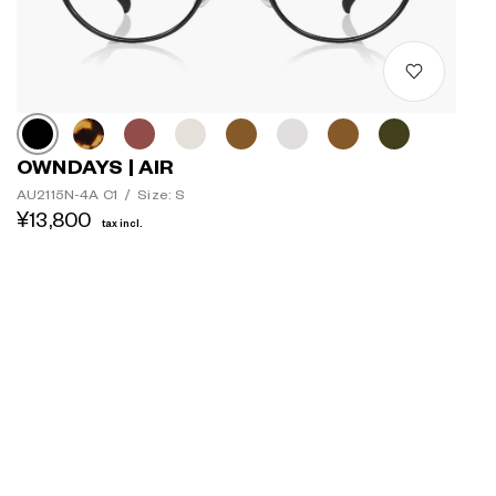
OWNDAYS | AIR
AU2115N-4A C1
/
Size: S
¥13,800
tax incl.