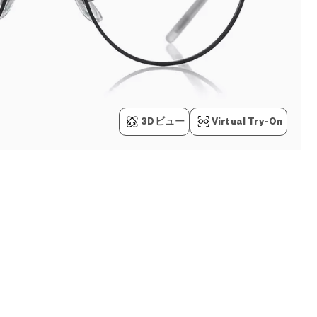
3Dビュー
Virtual Try-On