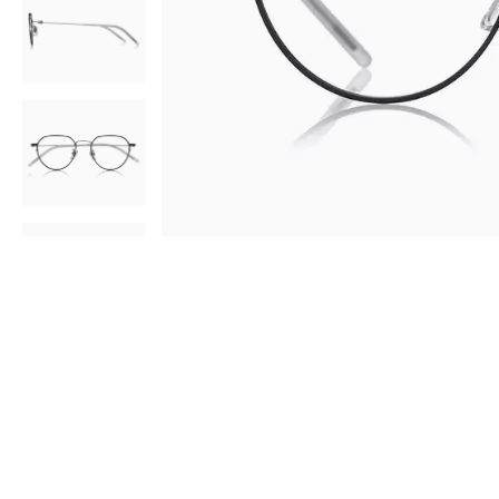
AR
3D