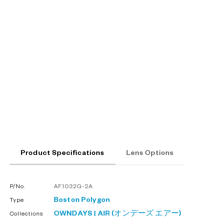
Product Specifications
Lens Options
P/No.
AF1032G-2A
Boston
Polygon
Type
OWNDAYS | AIR (オンデーズ エアー)
Collections