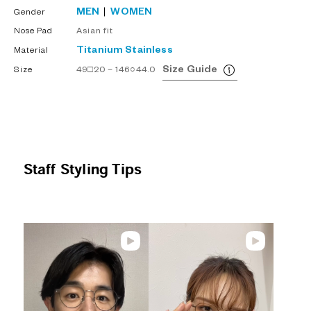
MEN
WOMEN
Gender
Nose Pad
Asian fit
Titanium
Stainless
Material
Size Guide
Size
49□20－146○44.0
Staff Styling Tips