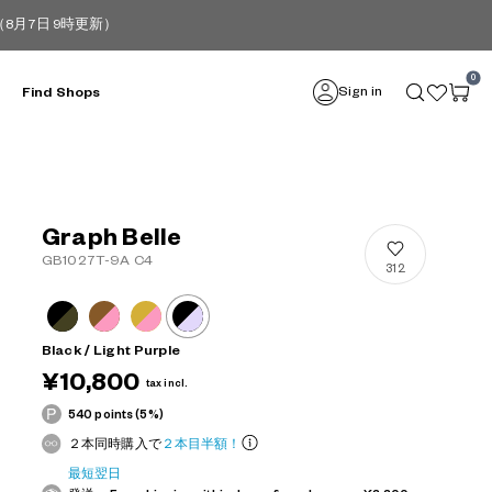
月7日 9時更新）
0
Sign in
Find Shops
Graph Belle
GB1027T-9A C4
312
Black / Light Purple
¥10,800
tax incl.
540 points (5%)
２本同時購入で
２本目半額！
最短翌日