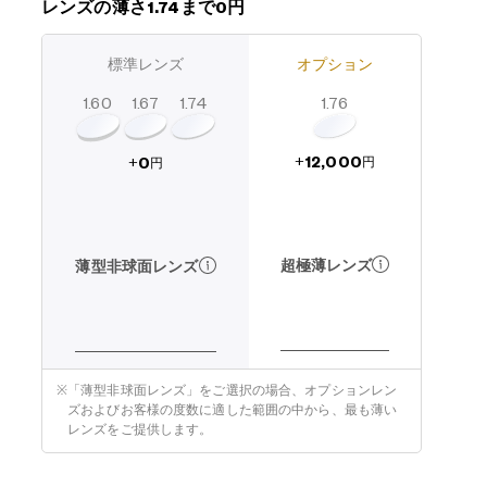
レンズの薄さ1.74まで0円
標準レンズ
オプション
1.60
1.74
1.67
1.76
12,000
0
+
+
円
円
超極薄レンズ
薄型非球面レンズ
※
「薄型非球面レンズ」をご選択の場合、オプションレン
ズおよびお客様の度数に適した範囲の中から、最も薄い
レンズをご提供します。