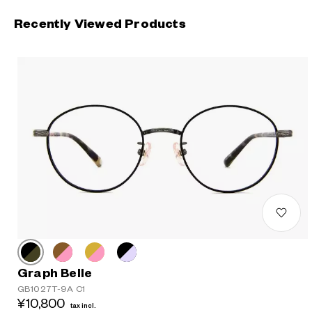
Recently Viewed Products
Graph Belle
GB1027T-9A C1
¥10,800
tax incl.