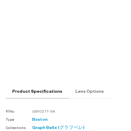
Product Specifications
Lens Options
P/No.
GB1027T-9A
Boston
Type
Graph Belle (グラフベレ)
Collections