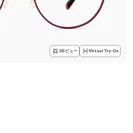
3Dビュー
Virtual Try-On