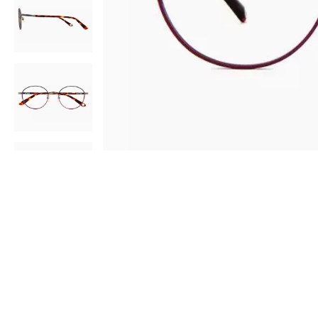
AR
3D