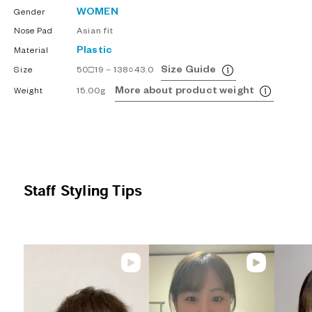
WOMEN
Gender
Nose Pad
Asian fit
Plastic
Material
Size Guide
Size
50□19－138○43.0
More about product weight
Weight
15.00g
Staff Styling Tips