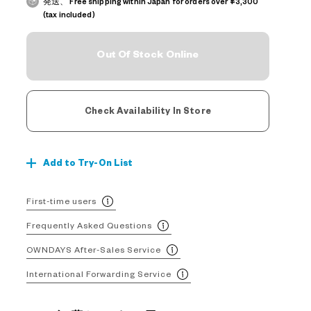
発送、 Free shipping within Japan for orders over ¥3,300
(tax included)
Out Of Stock Online
Check Availability In Store
Add to Try-On List
First-time users
Frequently Asked Questions
OWNDAYS After-Sales Service
International Forwarding Service