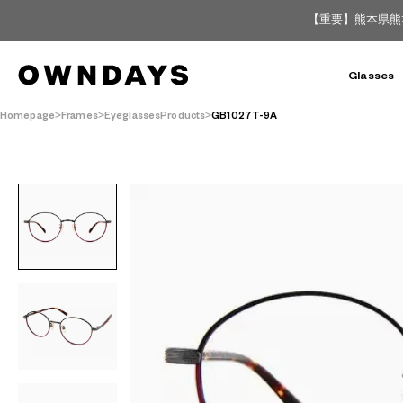
【重要】熊本県熊
Glasses
Homepage
Frames
EyeglassesProducts
GB1027T-9A