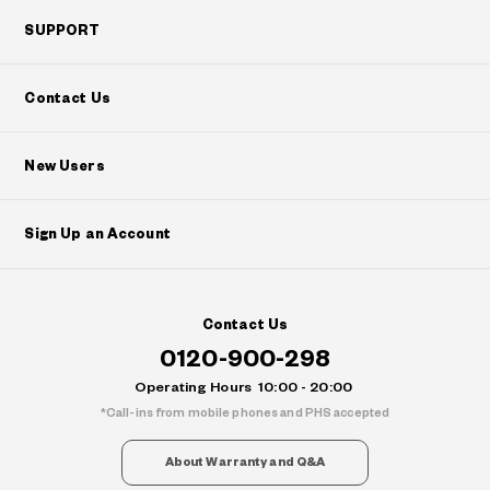
SUPPORT
Contact Us
New Users
Sign Up an Account
Contact Us
0120-900-298
Operating Hours
10:00 - 20:00
Call-ins from mobile phones and PHS accepted
About Warranty and Q&A