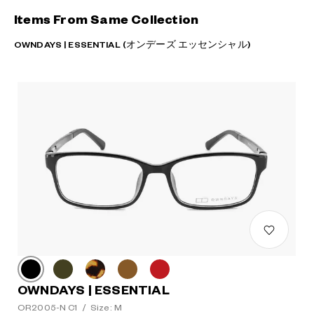
Items From Same Collection
OWNDAYS | ESSENTIAL (オンデーズ エッセンシャル)
OWNDAYS | ESSENTIAL
OR2005-N C1
/
Size: M