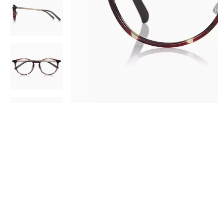
AR
3D