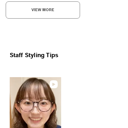
VIEW MORE
The
Stay
delig
OWN
Staff Styling Tips