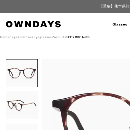
【重要】熊本県熊
Glasses
Homepage
Frames
EyeglassesProducts
FC2030A-3S