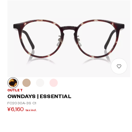
OUTLET
OWNDAYS | ESSENTIAL
FC2030A-3S C1
¥6,160
tax incl.