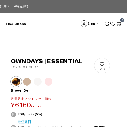
月7日 9時更新）
0
Sign in
Find Shops
OWNDAYS | ESSENTIAL
FC2030A-3S C1
719
Brown Demi
数量限定アウトレット価格
¥6,160
tax incl.
308 points (5%)
最短翌日