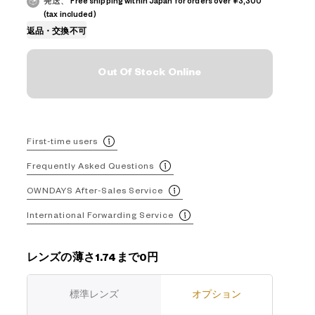
発送、 Free shipping within Japan for orders over ¥3,300
(tax included)
返品・交換不可
Out Of Stock Online
First-time users
Frequently Asked Questions
OWNDAYS After-Sales Service
International Forwarding Service
レンズの薄さ1.74まで0円
標準レンズ
オプション