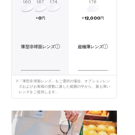
1.60
1.74
1.67
1.76
12,000
0
+
+
円
円
超極薄レンズ
薄型非球面レンズ
※
「薄型非球面レンズ」をご選択の場合、オプションレン
ズおよびお客様の度数に適した範囲の中から、最も薄い
レンズをご提供します。