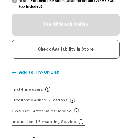
発送、 Free shipping within Japan for orders over ¥3,300
(tax included)
Out Of Stock Online
Check Availability In Store
Add to Try-On List
First-time users
Frequently Asked Questions
OWNDAYS After-Sales Service
International Forwarding Service