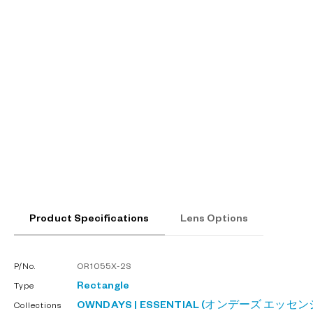
Product Specifications
Lens Options
P/No.
OR1055X-2S
Rectangle
Type
OWNDAYS | ESSENTIAL (オンデーズ エッセ
Collections