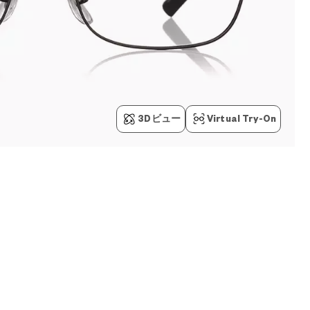
3Dビュー
Virtual Try-On