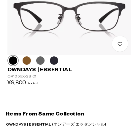
OWNDAYS | ESSENTIAL
OR1055X-2S C1
¥9,800
tax incl.
Items From Same Collection
OWNDAYS | ESSENTIAL (オンデーズ エッセンシャル)