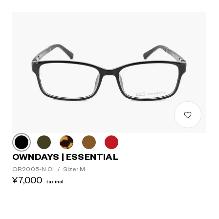
OWNDAYS | ESSENTIAL
OR2005-N C1
/
Size: M
¥7,000
tax incl.