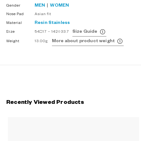
MEN
WOMEN
Gender
Nose Pad
Asian fit
Resin
Stainless
Material
Size Guide
Size
54□17－142○33.7
More about product weight
Weight
13.00g
Recently Viewed Products