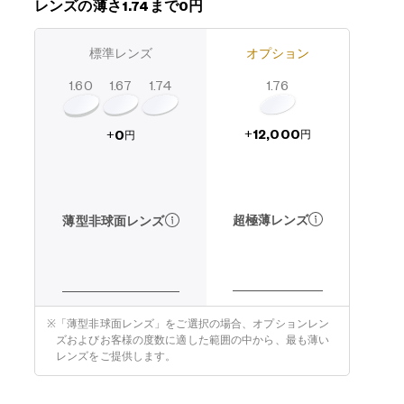
レンズの薄さ1.74まで0円
標準レンズ
オプション
1.60
1.74
1.67
1.76
12,000
0
+
+
円
円
超極薄レンズ
薄型非球面レンズ
※
「薄型非球面レンズ」をご選択の場合、オプションレン
ズおよびお客様の度数に適した範囲の中から、最も薄い
レンズをご提供します。