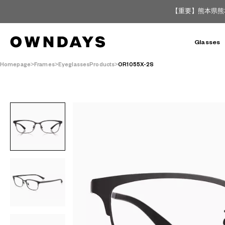
【重要】熊本県熊
Glasses
Homepage
Frames
EyeglassesProducts
OR1055X-2S