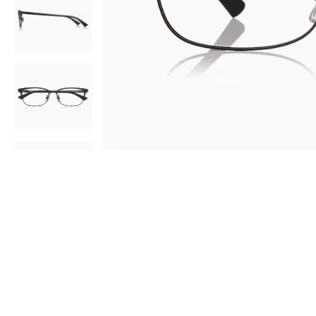
AR
3D