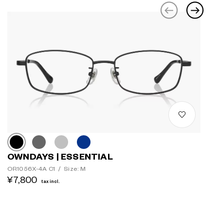
OWNDAYS | ESSENTIAL
OR1056X-4A C1
/
Size: M
¥7,800
tax incl.