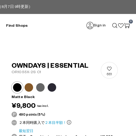
月7日 9時更新）
0
Sign in
Find Shops
OWNDAYS | ESSENTIAL
OR1055X-2S C1
661
Matte Black
¥9,800
tax incl.
490 points (5%)
２本同時購入で
２本目半額！
最短翌日