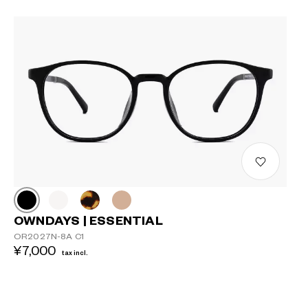
OWNDAYS | ESSENTIAL
OR2027N-8A C1
¥7,000
tax incl.